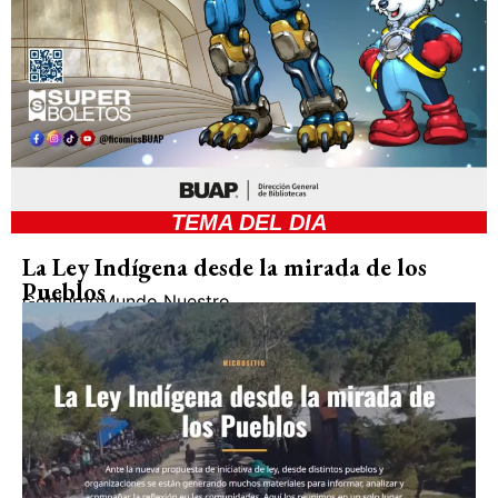
TEMA DEL DIA
La Ley Indígena desde la mirada de los
Pueblos
Gobierno
Mundo Nuestro