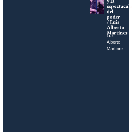
y la
espectacula
del
poder
/ Luis
Alberto
Martínez
Luis
Alberto
Martínez