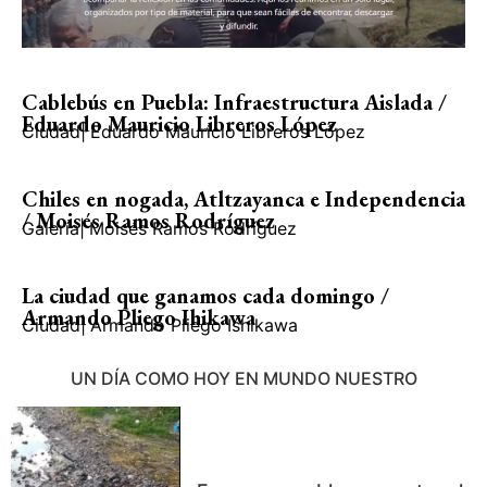
Cablebús en Puebla: Infraestructura Aislada /
Eduardo Mauricio Libreros López
Ciudad
|
Eduardo Mauricio Libreros López
Chiles en nogada, Atltzayanca e Independencia
/ Moisés Ramos Rodríguez
Galería
|
Moisés Ramos Rodríguez
La ciudad que ganamos cada domingo /
Armando Pliego Ihikawa
Ciudad
|
Armando Pliego Ishikawa
UN DÍA COMO HOY EN MUNDO NUESTRO