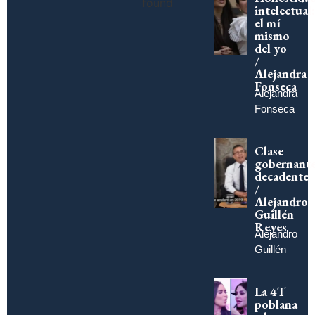
found
intelectual:
el mí
mismo
del yo
/
Alejandra
Fonseca
Alejandra
Fonseca
Clase
gobernant
decadente
/
Alejandro
Guillén
Reyes
Alejandro
Guillén
La 4T
poblana