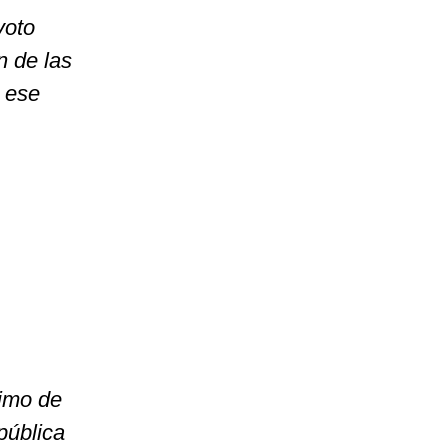
voto
n de las
e ese
imo de
 pública