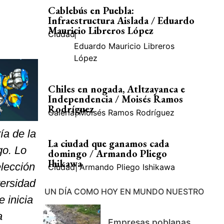
Cablebús en Puebla:
Infraestructura Aislada / Eduardo
Mauricio Libreros López
Ciudad
|
Eduardo Mauricio Libreros
López
Chiles en nogada, Atltzayanca e
Independencia / Moisés Ramos
Rodríguez
Galería
|
Moisés Ramos Rodríguez
ía de la
La ciudad que ganamos cada
go. Lo
domingo / Armando Pliego
Ihikawa
elección
Ciudad
|
Armando Pliego Ishikawa
versidad
UN DÍA COMO HOY EN MUNDO NUESTRO
 inicia
a
Empresas poblanas