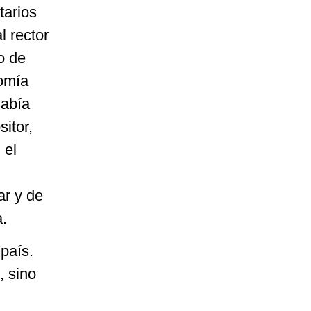
tarios
l rector
o de
nomía
había
sitor,
 el
ar y de
.
 país.
, sino