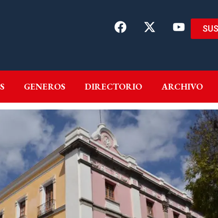
SUS
EMAS
AUTORES
GENEROS
DIRECTORIO
ARCH
S
GENEROS
DIRECTORIO
ARCHIVO