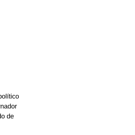
olítico
rnador
do de