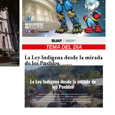
TEMA DEL DIA
La Ley Indígena desde la mirada
de los Pueblos
Gobierno
Mundo Nuestro