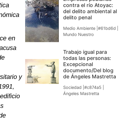
tica
contra el río Atoyac:
del delito ambiental al
onómica
delito penal
Medio Ambiente |#61bd6d |
Mundo Nuestro
uce en
 acusa
Trabajo igual para
de
todas las personas:
Excepcional
documento/Del blog
itario y
de Ángeles Mastretta
1991,
Sociedad |#c874a5 |
Ángeles Mastretta
edificio
as
 de