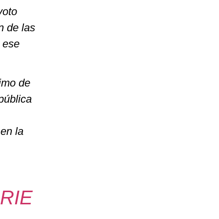
voto
n de las
e ese
imo de
 pública
en la
RIE