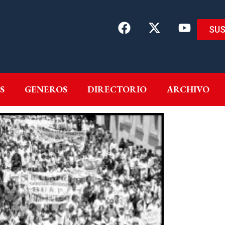
SUS
EMAS
AUTORES
GENEROS
DIRECTORIO
ARCH
S
GENEROS
DIRECTORIO
ARCHIVO