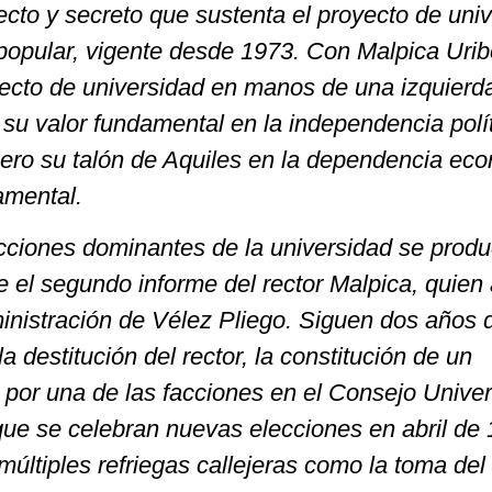
recto y secreto que sustenta el proyecto de uni
 popular, vigente desde 1973. Con Malpica Uribe
yecto de universidad en manos de una izquierd
 su valor fundamental en la independencia polí
pero su talón de Aquiles en la dependencia ec
amental.
acciones dominantes de la universidad se prod
e el segundo informe del rector Malpica, quien
ministración de Vélez Pliego. Siguen dos años 
la destitución del rector, la constitución de un
o por una de las facciones en el Consejo Univers
que se celebran nuevas elecciones en abril de 
últiples refriegas callejeras como la toma del 