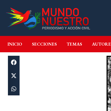
INICIO
SECCIONES
T
INICIO
SECCIONES
TEMAS
AUTORE