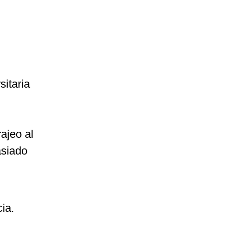
itaria
ajeo al
asiado
ia.