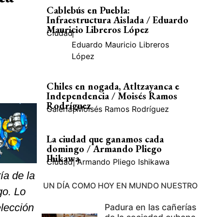
Cablebús en Puebla:
Infraestructura Aislada / Eduardo
Mauricio Libreros López
Ciudad
|
Eduardo Mauricio Libreros
López
Chiles en nogada, Atltzayanca e
Independencia / Moisés Ramos
Rodríguez
Galería
|
Moisés Ramos Rodríguez
La ciudad que ganamos cada
domingo / Armando Pliego
Ihikawa
Ciudad
|
Armando Pliego Ishikawa
ía de la
UN DÍA COMO HOY EN MUNDO NUESTRO
go. Lo
elección
Padura en las cañerías