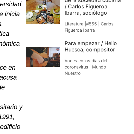
de la sociedad cubana
versidad
/ Carlos Figueroa
Ibarra, sociólogo
 inicia
a
Literatura |#555 | Carlos
Figueroa Ibarra
tica
onómica
Para empezar / Helio
Huesca, compositor
Voces en los días del
uce en
coronavirus | Mundo
Nuestro
 acusa
de
itario y
1991,
edificio