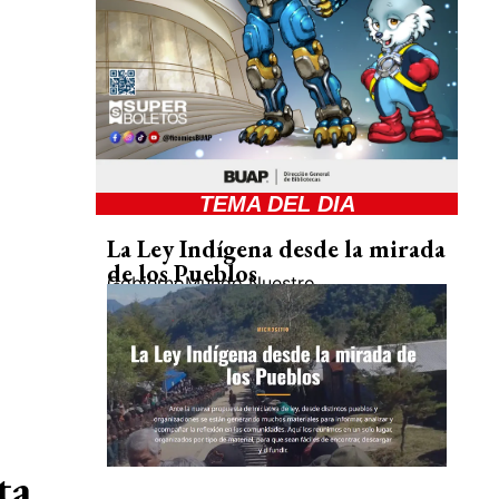
TEMA DEL DIA
La Ley Indígena desde la mirada
de los Pueblos
Gobierno
Mundo Nuestro
ta