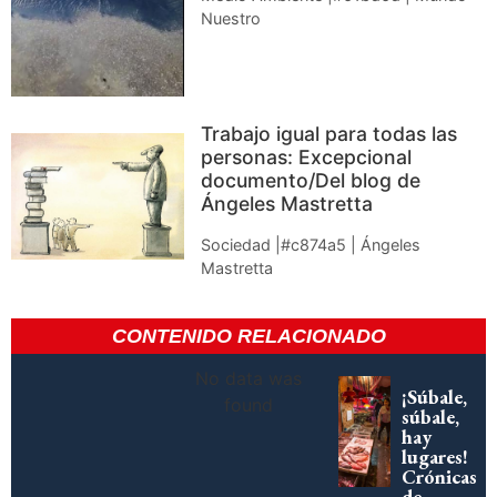
Nuestro
Trabajo igual para todas las
personas: Excepcional
documento/Del blog de
Ángeles Mastretta
Sociedad |#c874a5 | Ángeles
Mastretta
CONTENIDO RELACIONADO
No data was
¡Súbale,
found
súbale,
hay
lugares!
Crónicas
de