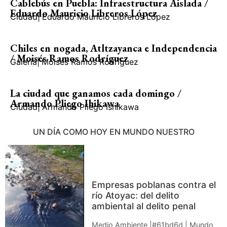
Cablebús en Puebla: Infraestructura Aislada /
Eduardo Mauricio Libreros López
Ciudad
|
Eduardo Mauricio Libreros López
Chiles en nogada, Atltzayanca e Independencia
/ Moisés Ramos Rodríguez
Galería
|
Moisés Ramos Rodríguez
La ciudad que ganamos cada domingo /
Armando Pliego Ihikawa
Ciudad
|
Armando Pliego Ishikawa
UN DÍA COMO HOY EN MUNDO NUESTRO
Empresas poblanas contra el
río Atoyac: del delito
ambiental al delito penal
Medio Ambiente |#61bd6d | Mundo