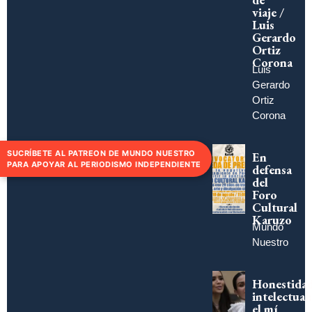
viaje /
Luis
Gerardo
Ortiz
Corona
Luis
Gerardo
Ortiz
Corona
SUCRÍBETE AL PATREON DE MUNDO NUESTRO
En
PARA APOYAR AL PERIODISMO INDEPENDIENTE
defensa
del
Foro
Cultural
Karuzo
Mundo
Nuestro
Honestida
intelectual:
el mí