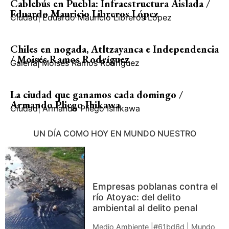
Cablebús en Puebla: Infraestructura Aislada /
Eduardo Mauricio Libreros López
Ciudad
|
Eduardo Mauricio Libreros López
Chiles en nogada, Atltzayanca e Independencia
/ Moisés Ramos Rodríguez
Galería
|
Moisés Ramos Rodríguez
La ciudad que ganamos cada domingo /
Armando Pliego Ihikawa
Ciudad
|
Armando Pliego Ishikawa
UN DÍA COMO HOY EN MUNDO NUESTRO
Empresas poblanas contra el
río Atoyac: del delito
ambiental al delito penal
Medio Ambiente |#61bd6d | Mundo