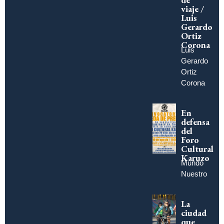
viaje /
Luis
Gerardo
Ortiz
Corona
Luis
Gerardo
Ortiz
Corona
En
defensa
del
Foro
Cultural
Karuzo
Mundo
Nuestro
La
ciudad
que