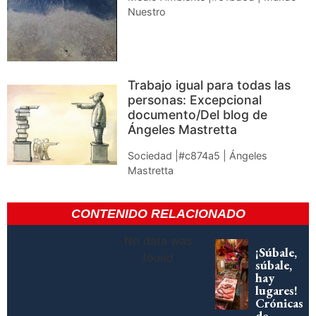
Nuestro
Trabajo igual para todas las
personas: Excepcional
documento/Del blog de
Ángeles Mastretta
Sociedad |#c874a5 | Ángeles
Mastretta
CONTENIDO RELACIONADO
No data was
¡Súbale,
found
súbale,
hay
lugares!
Crónicas
de