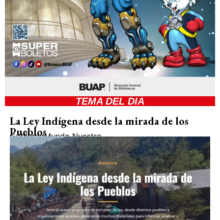
TEMA DEL DIA
La Ley Indígena desde la mirada de los
Pueblos
Gobierno
Mundo Nuestro