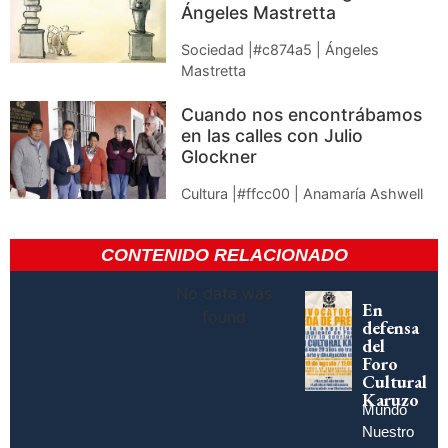
Ángeles Mastretta
Sociedad |#c874a5 | Ángeles
Mastretta
Cuando nos encontrábamos
en las calles con Julio
Glockner
Cultura |#ffcc00 | Anamaría Ashwell
CONTENIDO RELACIONADO
No data was
En
found
defensa
del
Foro
Cultural
Karuzo
Mundo
Nuestro