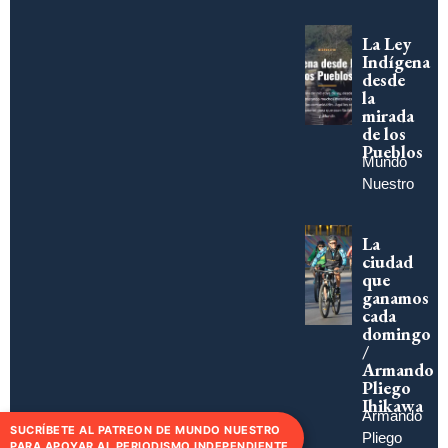
La Ley
Indígena
desde
la
mirada
de los
Pueblos
Mundo
Nuestro
La
ciudad
que
ganamos
cada
domingo
/
Armando
Pliego
Ihikawa
Armando
SUCRÍBETE AL PATREON DE MUNDO NUESTRO
Pliego
PARA APOYAR AL PERIODISMO INDEPENDIENTE