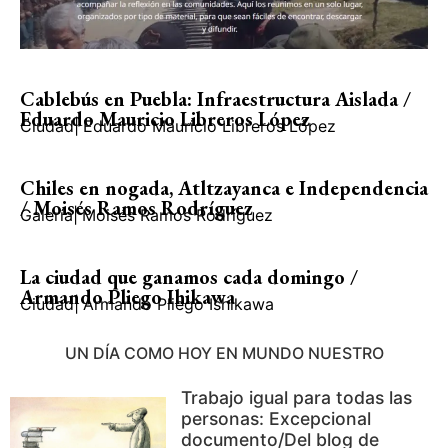
Cablebús en Puebla: Infraestructura Aislada /
Eduardo Mauricio Libreros López
Ciudad
|
Eduardo Mauricio Libreros López
Chiles en nogada, Atltzayanca e Independencia
/ Moisés Ramos Rodríguez
Galería
|
Moisés Ramos Rodríguez
La ciudad que ganamos cada domingo /
Armando Pliego Ihikawa
Ciudad
|
Armando Pliego Ishikawa
UN DÍA COMO HOY EN MUNDO NUESTRO
Trabajo igual para todas las
personas: Excepcional
documento/Del blog de