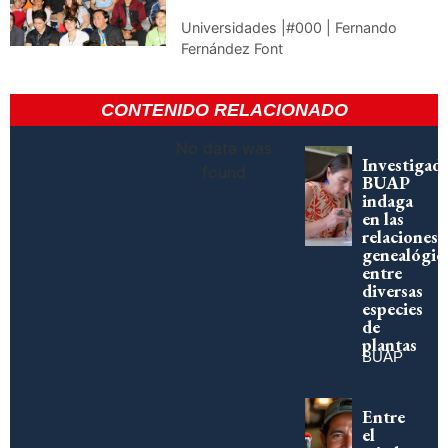
Universidades |#000 | Fernando
Fernández Font
CONTENIDO RELACIONADO
No data was
Investigad
found
BUAP
indaga
en las
relaciones
genealógic
entre
diversas
especies
de
plantas
BUAP
Entre
el