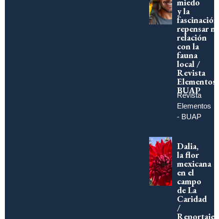
miedo
y la
fascinación
repensar n
relación
con la
fauna
local /
Revista
Elementos
BUAP
Revista
Elementos
- BUAP
Dalia,
la flor
mexicana
en el
campo
de La
Caridad
/
Reportaje