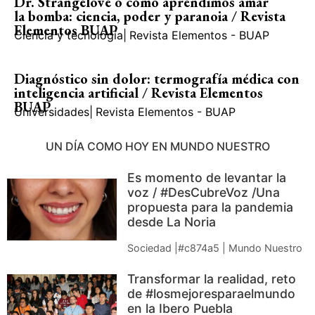
Dr. Strangelove o cómo aprendimos amar
la bomba: ciencia, poder y paranoia / Revista
Elementos BUAP
Ciencia y tecnología
|
Revista Elementos - BUAP
Diagnóstico sin dolor: termografía médica con
inteligencia artificial / Revista Elementos
BUAP
Universidades
|
Revista Elementos - BUAP
UN DÍA COMO HOY EN MUNDO NUESTRO
Es momento de levantar la
voz / #DesCubreVoz /Una
propuesta para la pandemia
desde La Noria
Sociedad |#c874a5 | Mundo Nuestro
Transformar la realidad, reto
de #losmejoresparaelmundo
en la Ibero Puebla