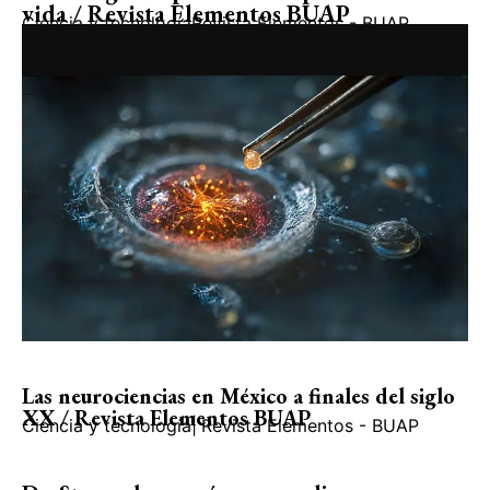
vida / Revista Elementos BUAP
Ciencia y tecnología
Revista Elementos - BUAP
Las neurociencias en México a finales del siglo
XX / Revista Elementos BUAP
Ciencia y tecnología
|
Revista Elementos - BUAP