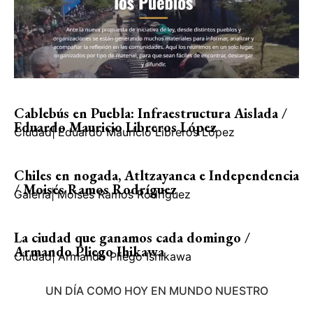
Cablebús en Puebla: Infraestructura Aislada /
Eduardo Mauricio Libreros López
Ciudad
|
Eduardo Mauricio Libreros López
Chiles en nogada, Atltzayanca e Independencia
/ Moisés Ramos Rodríguez
Galería
|
Moisés Ramos Rodríguez
La ciudad que ganamos cada domingo /
Armando Pliego Ihikawa
Ciudad
|
Armando Pliego Ishikawa
UN DÍA COMO HOY EN MUNDO NUESTRO