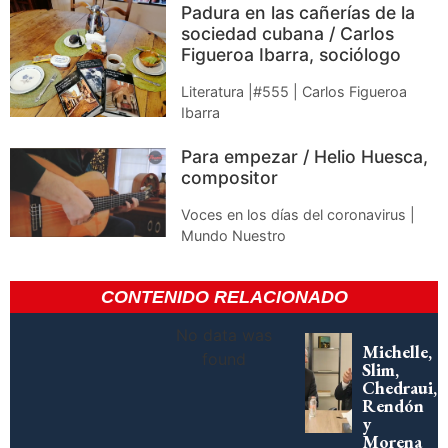
Padura en las cañerías de la
sociedad cubana / Carlos
Figueroa Ibarra, sociólogo
Literatura |#555 | Carlos Figueroa
Ibarra
Para empezar / Helio Huesca,
compositor
Voces en los días del coronavirus |
Mundo Nuestro
CONTENIDO RELACIONADO
No data was
Michelle,
found
Slim,
Chedraui,
Rendón
y
Morena