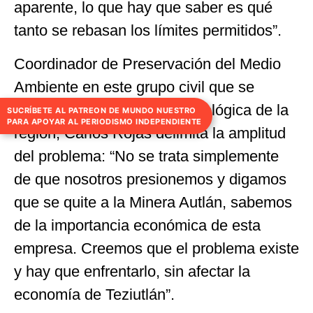
aparente, lo que hay que saber es qué
tanto se rebasan los límites permitidos”.
Coordinador de Preservación del Medio
Ambiente en este grupo civil que se
preocupa por la situación ecológica de la
SUCRÍBETE AL PATREON DE MUNDO NUESTRO
PARA APOYAR AL PERIODISMO INDEPENDIENTE
región, Carlos Rojas delimita la amplitud
del problema: “No se trata simplemente
de que nosotros presionemos y digamos
que se quite a la Minera Autlán, sabemos
de la importancia económica de esta
empresa. Creemos que el problema existe
y hay que enfrentarlo, sin afectar la
economía de Teziutlán”.