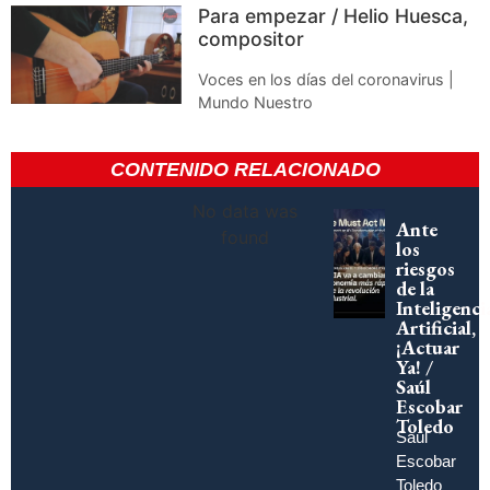
Para empezar / Helio Huesca,
compositor
Voces en los días del coronavirus |
Mundo Nuestro
CONTENIDO RELACIONADO
No data was
Ante
found
los
riesgos
de la
Inteligenci
Artificial,
¡Actuar
Ya! /
Saúl
Escobar
Toledo
Saúl
Escobar
Toledo