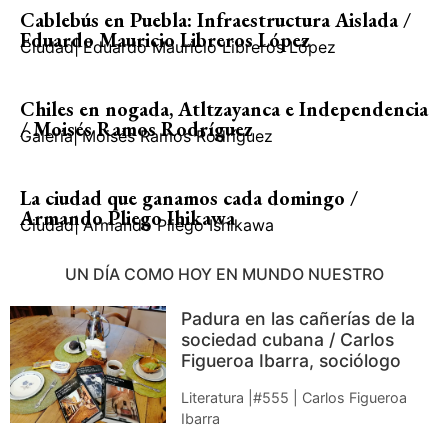
Cablebús en Puebla: Infraestructura Aislada /
Eduardo Mauricio Libreros López
Ciudad
|
Eduardo Mauricio Libreros López
Chiles en nogada, Atltzayanca e Independencia
/ Moisés Ramos Rodríguez
Galería
|
Moisés Ramos Rodríguez
La ciudad que ganamos cada domingo /
Armando Pliego Ihikawa
Ciudad
|
Armando Pliego Ishikawa
UN DÍA COMO HOY EN MUNDO NUESTRO
Padura en las cañerías de la
sociedad cubana / Carlos
Figueroa Ibarra, sociólogo
Literatura |#555 | Carlos Figueroa
Ibarra