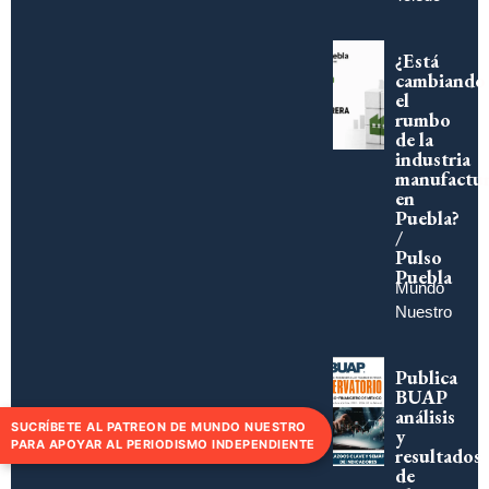
¿Está
cambiando
el
rumbo
de la
industria
manufactur
en
Puebla?
/
Pulso
Puebla
Mundo
Nuestro
Publica
BUAP
análisis
SUCRÍBETE AL PATREON DE MUNDO NUESTRO
y
PARA APOYAR AL PERIODISMO INDEPENDIENTE
resultados
de