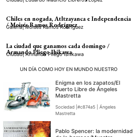
Chiles en nogada, Atltzayanca e Independencia
/ Moisés Ramos Rodríguez
Galería
|
Moisés Ramos Rodríguez
La ciudad que ganamos cada domingo /
Armando Pliego Ihikawa
Ciudad
|
Armando Pliego Ishikawa
UN DÍA COMO HOY EN MUNDO NUESTRO
Enigma en los zapatos/El
Puerto Libre de Ángeles
Mastretta
Sociedad |#c874a5 | Ángeles
Mastretta
Pablo Spencer: la modernidad