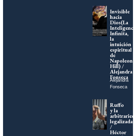
Invisible
hacia
Dios(La
Inteligenci
Infinita,
la
intuición
espiritual
de
Napoleon
Hill) /
Alejandra
Fonseca
Alejandra
Fonseca
Ruffo
y la
arbitraried
legalizada
/
Héctor