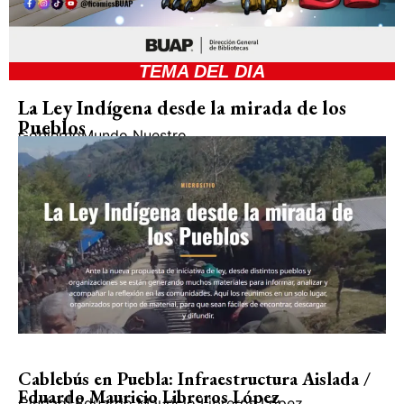
TEMA DEL DIA
La Ley Indígena desde la mirada de los
Pueblos
Gobierno
Mundo Nuestro
Cablebús en Puebla: Infraestructura Aislada /
Eduardo Mauricio Libreros López
Ciudad
|
Eduardo Mauricio Libreros López