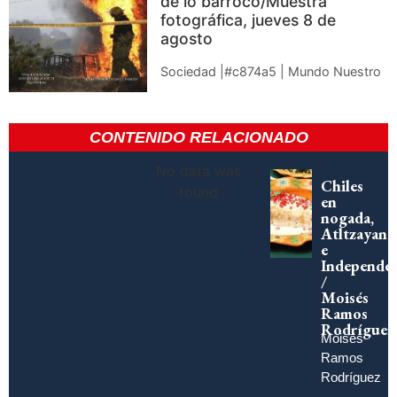
de lo barroco/Muestra
fotográfica, jueves 8 de
agosto
Sociedad |#c874a5 | Mundo Nuestro
CONTENIDO RELACIONADO
No data was
Chiles
found
en
nogada,
Atltzayanc
e
Independen
/
Moisés
Ramos
Rodríguez
Moisés
Ramos
Rodríguez