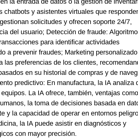
s en la entrada de datos o la gestión de inventar
os chatbots y asistentes virtuales que responde
gestionan solicitudes y ofrecen soporte 24/7,
ia del usuario; Detección de fraude: Algoritm
ransacciones para identificar actividades
 a prevenir fraudes; Marketing personalizado
las preferencias de los clientes, recomendan
 basados en su historial de compras y de nave
ento predictivo: En manufactura, la IA analiza 
n equipos. La IA ofrece, también, ventajas como
humanos, la toma de decisiones basada en dato
te y la capacidad de operar en entornos peligr
icina, la IA puede asistir en diagnósticos y
gicos con mayor precisión.