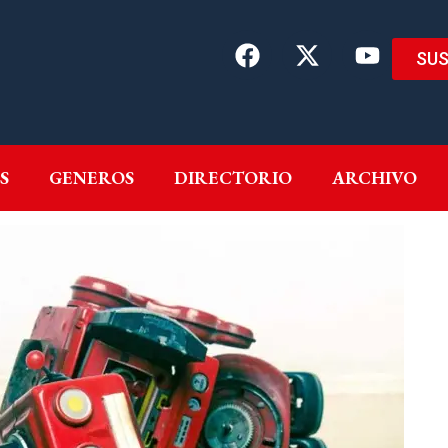
SUS
EMAS
AUTORES
GENEROS
DIRECTORIO
ARCH
S
GENEROS
DIRECTORIO
ARCHIVO