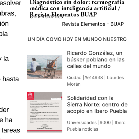
Diagnóstico sin dolor: termografía
resolver
médica con inteligencia artificial /
abras,
Revista Elementos BUAP
Universidades
|
ión
Revista Elementos - BUAP
pia
UN DÍA COMO HOY EN MUNDO NUESTRO
Ricardo González, un
y la
búsker poblano en las
calles del mundo
Ciudad |#e14938 | Lourdes
o hasta
Morán
Solidaridad con la
Sierra Norte: centro de
der
acopio en Ibero Puebla
e ha
Universidades |#000 | Ibero
Puebla noticias
 tareas