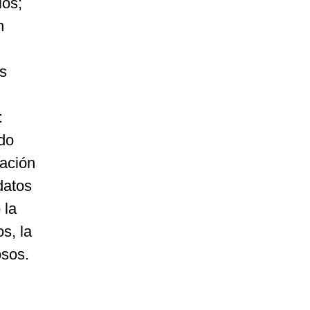
ios;
n
os
:
do
gación
datos
 la
s, la
osos.