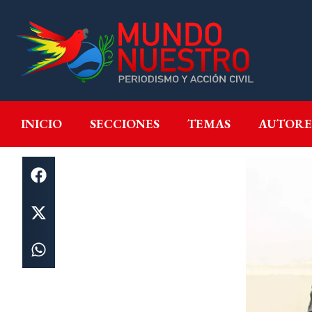
INICIO
SECCIONES
T
INICIO
SECCIONES
TEMAS
AUTORE