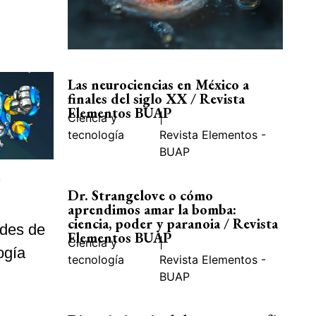
Las neurociencias en México a
finales del siglo XX / Revista
Elementos BUAP
Ciencia y
|
tecnología
Revista Elementos -
BUAP
,
Dr. Strangelove o cómo
aprendimos amar la bomba:
ciencia, poder y paranoia / Revista
ades de
Elementos BUAP
Ciencia y
|
ogía
tecnología
Revista Elementos -
BUAP