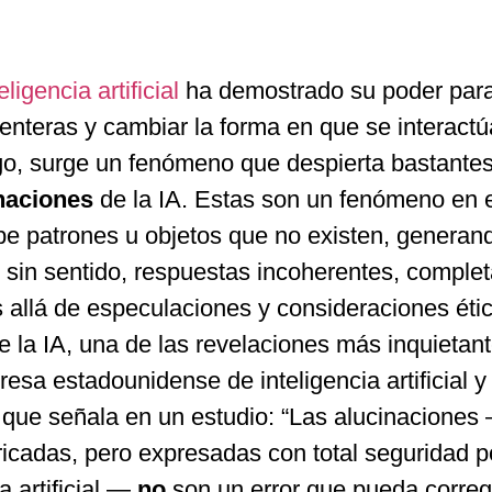
eligencia artificial
ha demostrado su poder par
 enteras y cambiar la forma en que se interactú
go, surge un fenómeno que despierta bastante
naciones
de la IA. Estas son un fenómeno en 
be patrones u objetos que no existen, generan
o sin sentido, respuestas incoherentes, compl
s allá de especulaciones y consideraciones éti
 la IA, una de las revelaciones más inquietant
sa estadounidense de inteligencia artificial y
que señala en un estudio: “Las alucinaciones
ricadas, pero expresadas con total seguridad p
a artificial —
no
son un error que pueda correg