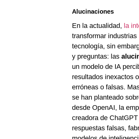
Alucinaciones
En la actualidad,
la int
transformar industrias
tecnología, sin embar
y preguntas: las
aluci
un modelo de IA perci
resultados inexactos 
erróneas o falsas. Ma
se han planteado sobre
desde OpenAI, la empre
creadora de ChatGPT 
respuestas falsas, fab
modelos de inteligenci