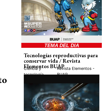
TEMA DEL DIA
Tecnologías reproductivas para
conservar vida / Revista
Elementos BUAP
Ciencia y
Revista Elementos -
tecnología
BUAP
to