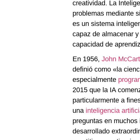
creatividad. La Intelig
problemas mediante si
es un sistema intelig
capaz de almacenar y 
capacidad de aprendiz
En 1956,
John McCar
definió como «la cienc
especialmente
progra
2015 que la IA comenz
particularmente a fin
una
inteligencia artifi
preguntas en muchos 
desarrollado extraord