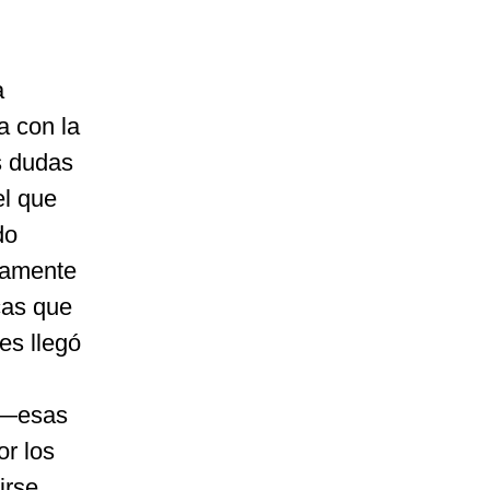
a
a con la
s dudas
el que
do
etamente
cas que
es llegó
 —esas
or los
irse,