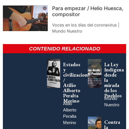
Para empezar / Helio Huesca,
compositor
Voces en los días del coronavirus |
Mundo Nuestro
CONTENIDO RELACIONADO
Estados
La Ley
y
Indígena
civilizaciones
desde
/
la
Atilio
mirada
Alberto
de los
Peralta
Pueblos
Mundo
Merino
Atilio
Nuestro
Alberto
Peralta
Contra
Merino
la