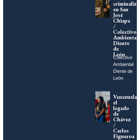
criminaliza
en San
José
Chiapa
/
Colectivo
Ambiental
Diente
de
León
Colectivo
Ambiental
Diente de
León
Venezuela,
el
legado
de
Chávez
/
Carlos
Figueroa