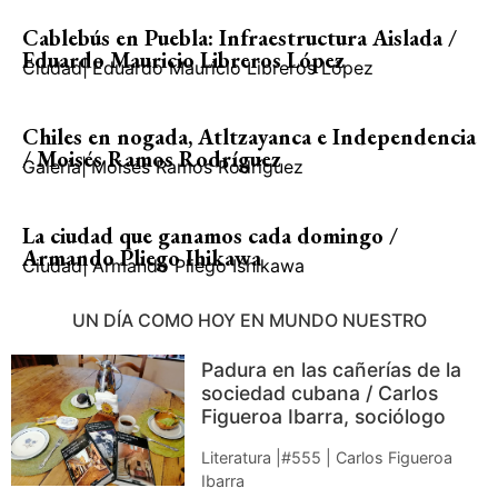
Cablebús en Puebla: Infraestructura Aislada /
Eduardo Mauricio Libreros López
Ciudad
|
Eduardo Mauricio Libreros López
Chiles en nogada, Atltzayanca e Independencia
/ Moisés Ramos Rodríguez
Galería
|
Moisés Ramos Rodríguez
La ciudad que ganamos cada domingo /
Armando Pliego Ihikawa
Ciudad
|
Armando Pliego Ishikawa
UN DÍA COMO HOY EN MUNDO NUESTRO
Padura en las cañerías de la
sociedad cubana / Carlos
Figueroa Ibarra, sociólogo
Literatura |#555 | Carlos Figueroa
Ibarra