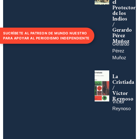
el
Protector
de los
Indios
/
Gerardo
SUCRÍBETE AL PATREON DE MUNDO NUESTRO
Pérez
PARA APOYAR AL PERIODISMO INDEPENDIENTE
Muñoz
Gerardo
Pérez
Muñoz
La
Cristiada
/
Víctor
Reynoso
Víctor
Reynoso