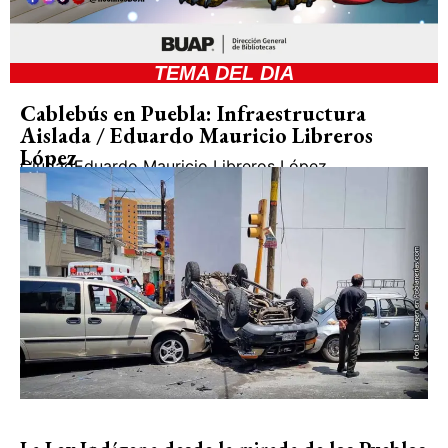
TEMA DEL DIA
Cablebús en Puebla: Infraestructura
Aislada / Eduardo Mauricio Libreros
López
Ciudad
Eduardo Mauricio Libreros López