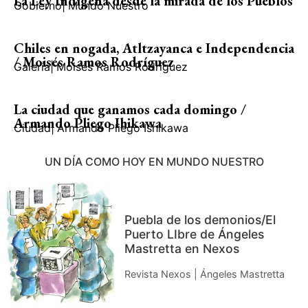
La Ley Indígena desde la mirada de los Pueblos
Gobierno
|
Mundo Nuestro
Chiles en nogada, Atltzayanca e Independencia
/ Moisés Ramos Rodríguez
Galería
|
Moisés Ramos Rodríguez
La ciudad que ganamos cada domingo /
Armando Pliego Ihikawa
Ciudad
|
Armando Pliego Ishikawa
UN DÍA COMO HOY EN MUNDO NUESTRO
Puebla de los demonios/El
Puerto LIbre de Ángeles
Mastretta en Nexos
Revista Nexos | Ángeles Mastretta