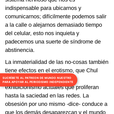
indispensable para ubicarnos y
comunicarnos; difícilmente podemos salir
a la calle o alejarnos demasiado tiempo
del celular, esto nos inquieta y
padecemos una suerte de síndrome de
abstinencia.
La inmaterialidad de las no-cosas también
tiene efectos en el erotismo, que Chul
Han atribuye al narcisismo y
SUCRÍBETE AL PATREON DE MUNDO NUESTRO
PARA APOYAR AL PERIODISMO INDEPENDIENTE
exhibicionismo actuales que proliferan
hasta la saciedad en las redes. La
obsesión por uno mismo -dice- conduce a
que los demás desaparezcan y el mundo