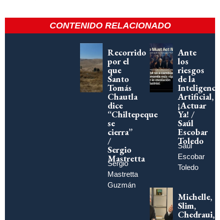
CONTENIDO RELACIONADO
Recorrido
Ante
por el
los
que
riesgos
Santo
de la
Tomás
Inteligenci
Chautla
Artificial,
dice
¡Actuar
“Chiltepeque
Ya! /
se
Saúl
cierra”
Escobar
/
Toledo
Saúl
Sergio
Escobar
Mastretta
Sergio
Toledo
Mastretta
Guzmán
Michelle,
Slim,
Chedraui,