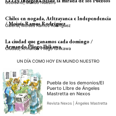
La Ley Indígena desde la mirada de los Pueblos
Gobierno
|
Mundo Nuestro
Chiles en nogada, Atltzayanca e Independencia
/ Moisés Ramos Rodríguez
Galería
|
Moisés Ramos Rodríguez
La ciudad que ganamos cada domingo /
Armando Pliego Ihikawa
Ciudad
|
Armando Pliego Ishikawa
UN DÍA COMO HOY EN MUNDO NUESTRO
Puebla de los demonios/El
Puerto LIbre de Ángeles
Mastretta en Nexos
Revista Nexos | Ángeles Mastretta