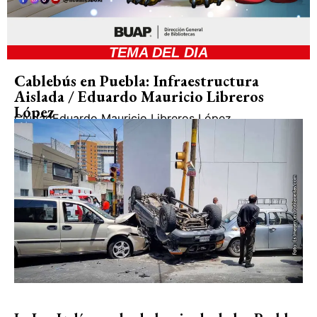
TEMA DEL DIA
Cablebús en Puebla: Infraestructura
Aislada / Eduardo Mauricio Libreros
López
Ciudad
Eduardo Mauricio Libreros López