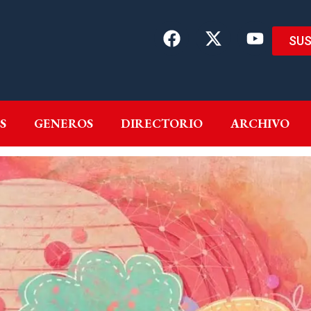
SUS
EMAS
AUTORES
GENEROS
DIRECTORIO
ARCH
S
GENEROS
DIRECTORIO
ARCHIVO