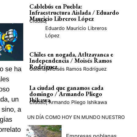
Cablebús en Puebla:
Infraestructura Aislada / Eduardo
Mauricio Libreros López
Ciudad
|
Eduardo Mauricio Libreros
López
Chiles en nogada, Atltzayanca e
Independencia / Moisés Ramos
Rodríguez
co se ha
Galería
|
Moisés Ramos Rodríguez
ales
La ciudad que ganamos cada
moso
domingo / Armando Pliego
ada, un
Ihikawa
Ciudad
|
Armando Pliego Ishikawa
 sino, a
UN DÍA COMO HOY EN MUNDO NUESTRO
ogías
orrelato
Empresas poblanas