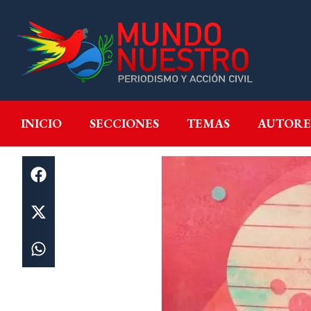
INICIO
SECCIONES
T
INICIO
SECCIONES
TEMAS
AUTORE