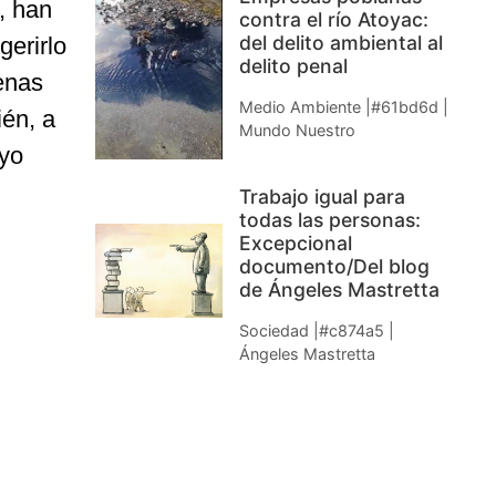
, han
contra el río Atoyac:
del delito ambiental al
gerirlo
delito penal
enas
Medio Ambiente |#61bd6d |
én, a
Mundo Nuestro
uyo
Trabajo igual para
todas las personas:
Excepcional
documento/Del blog
de Ángeles Mastretta
Sociedad |#c874a5 |
Ángeles Mastretta