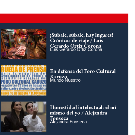
¡Súbale, súbale, hay lugares!
Crónicas de viaje / Luis
Gerardo Ortiz Corona
Luis Gerardo Ortiz Corona
En defensa del Foro Cultural
Karuzo
Mundo Nuestro
Honestidad intelectual: el mí
mismo del yo / Alejandra
Fonseca
Alejandra Fonseca