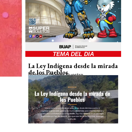
TEMA DEL DIA
La Ley Indígena desde la mirada
de los Pueblos
Gobierno
Mundo Nuestro