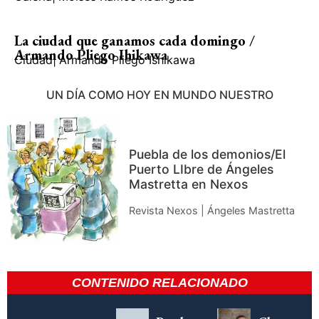
La ciudad que ganamos cada domingo /
Armando Pliego Ihikawa
Ciudad
|
Armando Pliego Ishikawa
UN DÍA COMO HOY EN MUNDO NUESTRO
Puebla de los demonios/El
Puerto LIbre de Ángeles
Mastretta en Nexos
Revista Nexos | Ángeles Mastretta
CONTENIDO RELACIONADO