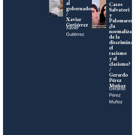
al
Casos
gobernador?
Salvatori
/
y
Xavier
Palomares,
Gutiérrez
¿la
Xavier
normalizac
Gutiérrez
de la
discriminac
el
racismo
y el
clasismo?
/
Gerardo
Pérez
Muñoz
Gerardo
Pérez
Muñoz