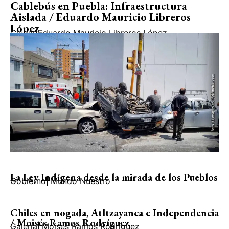
Cablebús en Puebla: Infraestructura
Aislada / Eduardo Mauricio Libreros
López
Ciudad
Eduardo Mauricio Libreros López
La Ley Indígena desde la mirada de los Pueblos
Gobierno
|
Mundo Nuestro
Chiles en nogada, Atltzayanca e Independencia
/ Moisés Ramos Rodríguez
Galería
|
Moisés Ramos Rodríguez