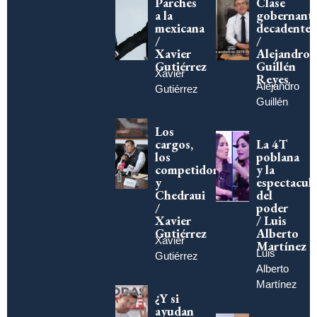
Parches
Clase
a la
gobernant
mexicana
decadente
/
/
Xavier
Alejandro
Gutiérrez
Guillén
Xavier
Reyes
Alejandro
Gutiérrez
Guillén
Los
cargos,
La 4T
los
poblana
competidores…
y la
y
espectacula
Chedraui
del
/
poder
Xavier
/ Luis
Gutiérrez
Alberto
Xavier
Martínez
Luis
Gutiérrez
Alberto
Martínez
¿Y si
ayudan