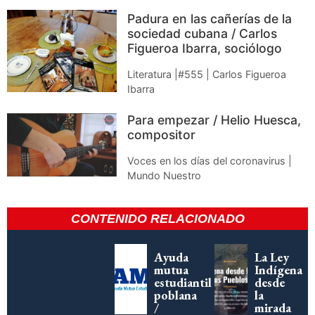
Padura en las cañerías de la
sociedad cubana / Carlos
Figueroa Ibarra, sociólogo
Literatura |#555 | Carlos Figueroa
Ibarra
Para empezar / Helio Huesca,
compositor
Voces en los días del coronavirus |
Mundo Nuestro
CONTENIDO RELACIONADO
Ayuda
La Ley
mutua
Indígena
estudiantil
desde
poblana
la
/
mirada