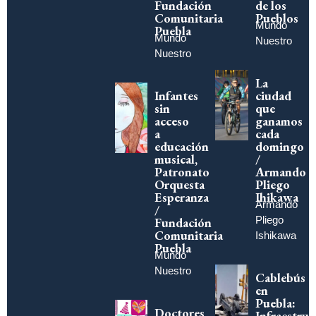
Fundación
de los
Comunitaria
Pueblos
Mundo
Puebla
Mundo
Nuestro
Nuestro
La
Infantes
ciudad
sin
que
acceso
ganamos
a
cada
educación
domingo
musical,
/
Patronato
Armando
Orquesta
Pliego
Esperanza
Ihikawa
Armando
/
Pliego
Fundación
Comunitaria
Ishikawa
Puebla
Mundo
Nuestro
Cablebús
en
Puebla:
Doctores
Infraestruc