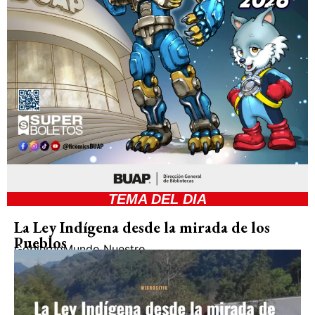
TEMA DEL DIA
La Ley Indígena desde la mirada de los
Pueblos
Gobierno
Mundo Nuestro