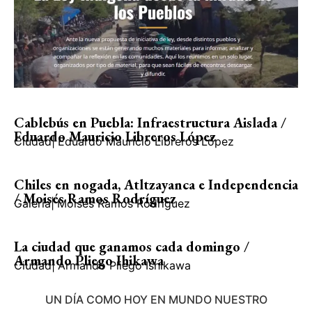
Cablebús en Puebla: Infraestructura Aislada /
Eduardo Mauricio Libreros López
Ciudad
|
Eduardo Mauricio Libreros López
Chiles en nogada, Atltzayanca e Independencia
/ Moisés Ramos Rodríguez
Galería
|
Moisés Ramos Rodríguez
La ciudad que ganamos cada domingo /
Armando Pliego Ihikawa
Ciudad
|
Armando Pliego Ishikawa
UN DÍA COMO HOY EN MUNDO NUESTRO