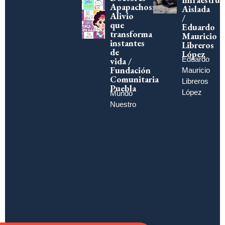
Apapachos:
Aislada
Alivio
/
que
Eduardo
transforma
Mauricio
instantes
Libreros
de
López
Eduardo
vida /
Fundación
Mauricio
Comunitaria
Libreros
Puebla
López
Mundo
Nuestro