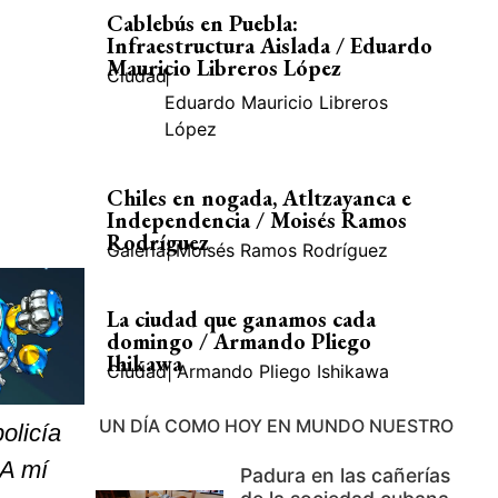
Cablebús en Puebla:
Infraestructura Aislada / Eduardo
Mauricio Libreros López
Ciudad
|
Eduardo Mauricio Libreros
López
Chiles en nogada, Atltzayanca e
Independencia / Moisés Ramos
Rodríguez
Galería
|
Moisés Ramos Rodríguez
La ciudad que ganamos cada
domingo / Armando Pliego
Ihikawa
Ciudad
|
Armando Pliego Ishikawa
UN DÍA COMO HOY EN MUNDO NUESTRO
olicía
 A mí
Padura en las cañerías