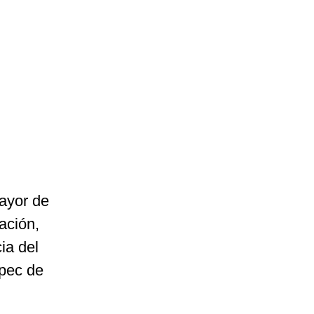
mayor de
ación,
ia del
epec de