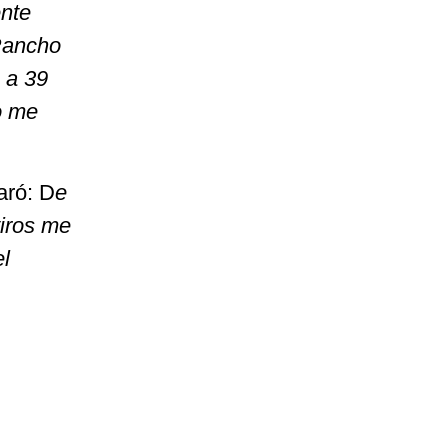
ente
Rancho
 a 39
o me
aró: D
e
tiros me
el