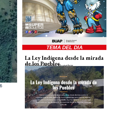
TEMA DEL DIA
La Ley Indígena desde la mirada
de los Pueblos
Gobierno
Mundo Nuestro
6