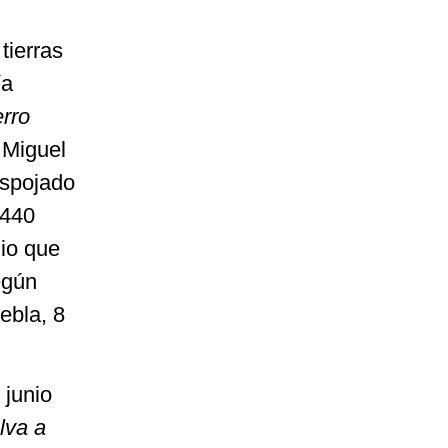
tierras
ía
rro
 Miguel
espojado
440
dio que
egún
ebla, 8
 junio
lva a