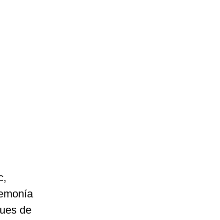
c,
gemonía
ques de