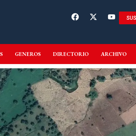
SUS
EMAS
AUTORES
GENEROS
DIRECTORIO
ARCH
S
GENEROS
DIRECTORIO
ARCHIVO