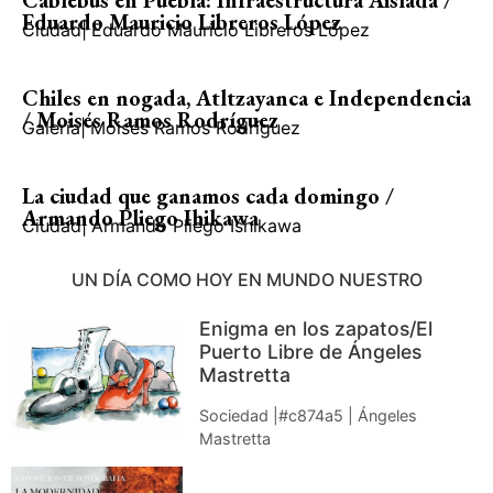
Cablebús en Puebla: Infraestructura Aislada /
Eduardo Mauricio Libreros López
Ciudad
|
Eduardo Mauricio Libreros López
Chiles en nogada, Atltzayanca e Independencia
/ Moisés Ramos Rodríguez
Galería
|
Moisés Ramos Rodríguez
La ciudad que ganamos cada domingo /
Armando Pliego Ihikawa
Ciudad
|
Armando Pliego Ishikawa
UN DÍA COMO HOY EN MUNDO NUESTRO
Enigma en los zapatos/El
Puerto Libre de Ángeles
Mastretta
Sociedad |#c874a5 | Ángeles
Mastretta