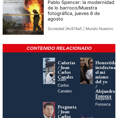
Pablo Spencer: la modernidad
de lo barroco/Muestra
fotográfica, jueves 8 de
agosto
Sociedad |#c874a5 | Mundo Nuestro
CONTENIDO RELACIONADO
Cañerías
Honestida
/ Juan
intelectual:
Carlos
el mí
Canales
mismo
Juan
del yo
Carlos
/
Alejandra
Canales
Fonseca
Alejandra
Fonseca
Pregunta
/ Juan
Carlos