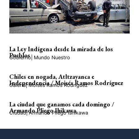
La Ley Indígena desde la mirada de los
Pueblos
Gobierno
|
Mundo Nuestro
Chiles en nogada, Atltzayanca e
Independencia / Moisés Ramos Rodríguez
Galería
|
Moisés Ramos Rodríguez
La ciudad que ganamos cada domingo /
Armando Pliego Ihikawa
Ciudad
|
Armando Pliego Ishikawa