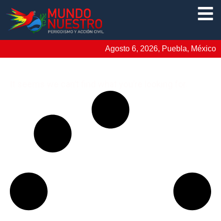
Agosto 6, 2026, Puebla, México
It seems we can’t find what you’re looking for.