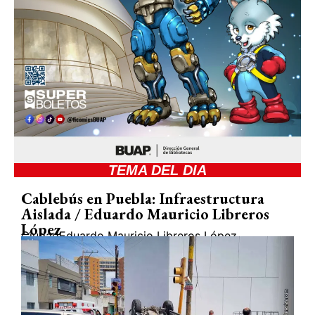
TEMA DEL DIA
Cablebús en Puebla: Infraestructura
Aislada / Eduardo Mauricio Libreros
López
Ciudad
Eduardo Mauricio Libreros López