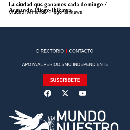
La ciudad que ganamos cada domingo /
Armando Pliego Ihikawa
Ciudad
|
Armando Pliego Ishikawa
DIRECTORIO
CONTACTO
APOYA AL PERIODISMO INDEPENDIENTE
SUSCRIBETE