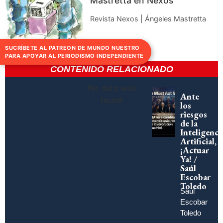
Mastretta en Nexos
Revista Nexos | Ángeles Mastretta
SUCRÍBETE AL PATREON DE MUNDO NUESTRO
PARA APOYAR AL PERIODISMO INDEPENDIENTE
CONTENIDO RELACIONADO
No data was
Ante
found
los
riesgos
de la
Inteligenci
Artificial,
¡Actuar
Ya! /
Saúl
Escobar
Toledo
Saúl
Escobar
Toledo