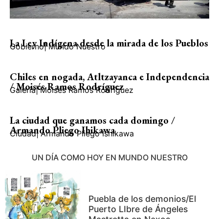
La Ley Indígena desde la mirada de los Pueblos
Gobierno
|
Mundo Nuestro
Chiles en nogada, Atltzayanca e Independencia
/ Moisés Ramos Rodríguez
Galería
|
Moisés Ramos Rodríguez
La ciudad que ganamos cada domingo /
Armando Pliego Ihikawa
Ciudad
|
Armando Pliego Ishikawa
UN DÍA COMO HOY EN MUNDO NUESTRO
Puebla de los demonios/El
Puerto LIbre de Ángeles