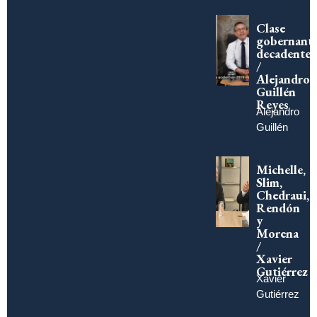
Clase
gobernant
decadente
/
Alejandro
Guillén
Reyes
Alejandro
Guillén
Michelle,
Slim,
Chedraui,
Rendón
y
Morena
/
Xavier
Gutiérrez
Xavier
Gutiérrez