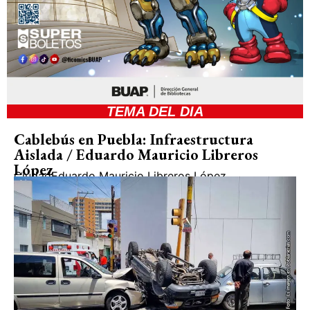
TEMA DEL DIA
Cablebús en Puebla: Infraestructura
Aislada / Eduardo Mauricio Libreros
López
Ciudad
Eduardo Mauricio Libreros López