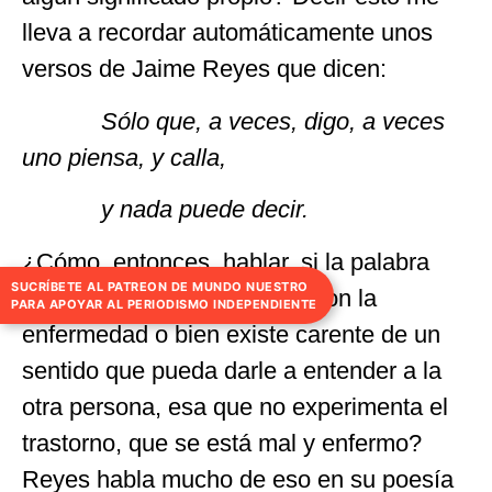
lleva a recordar automáticamente unos
versos de Jaime Reyes que dicen:
Sólo que, a veces, digo, a veces
uno piensa, y calla,
y nada puede decir.
¿Cómo, entonces, hablar, si la palabra
SUCRÍBETE AL PATREON DE MUNDO NUESTRO
misma o está contaminada con la
PARA APOYAR AL PERIODISMO INDEPENDIENTE
enfermedad o bien existe carente de un
sentido que pueda darle a entender a la
otra persona, esa que no experimenta el
trastorno, que se está mal y enfermo?
Reyes habla mucho de eso en su poesía