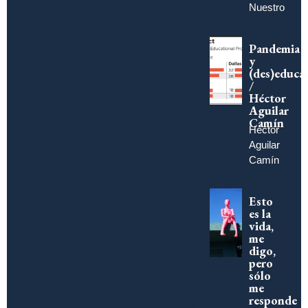
Nuestro
Pandemia
y
(des)educa
/
Héctor
Aguilar
Camín
Héctor
Aguilar
Camín
Esto
es la
vida,
me
digo,
pero
sólo
me
responde