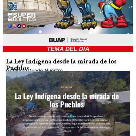
TEMA DEL DIA
La Ley Indígena desde la mirada de los
Pueblos
Gobierno
Mundo Nuestro