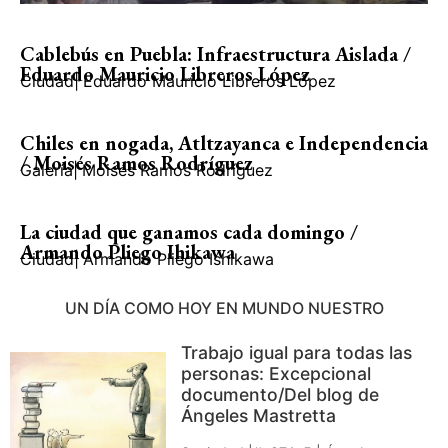
Cablebús en Puebla: Infraestructura Aislada /
Eduardo Mauricio Libreros López
Ciudad
|
Eduardo Mauricio Libreros López
Chiles en nogada, Atltzayanca e Independencia
/ Moisés Ramos Rodríguez
Galería
|
Moisés Ramos Rodríguez
La ciudad que ganamos cada domingo /
Armando Pliego Ihikawa
Ciudad
|
Armando Pliego Ishikawa
UN DÍA COMO HOY EN MUNDO NUESTRO
Trabajo igual para todas las
personas: Excepcional
documento/Del blog de
Ángeles Mastretta