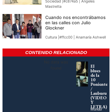
Sociedad |#c874a5 | Ángeles
Mastretta
Cuando nos encontrábamos
en las calles con Julio
Glockner
Cultura |#ffcc00 | Anamaría Ashwell
CONTENIDO RELACIONADO
No data was
El
found
blues
de la
10
Poniente
/
Lauburu
(VIDEO
Y
LETRA)
Mundo