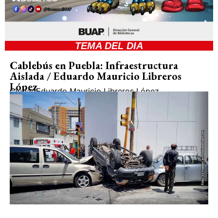
TEMA DEL DIA
Cablebús en Puebla: Infraestructura
Aislada / Eduardo Mauricio Libreros
López
Ciudad
Eduardo Mauricio Libreros López