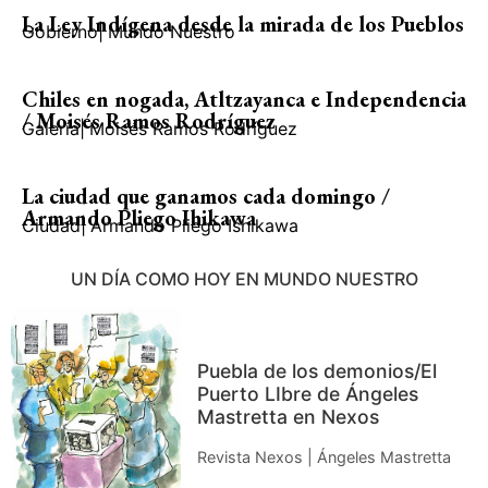
La Ley Indígena desde la mirada de los Pueblos
Gobierno
|
Mundo Nuestro
Chiles en nogada, Atltzayanca e Independencia
/ Moisés Ramos Rodríguez
Galería
|
Moisés Ramos Rodríguez
La ciudad que ganamos cada domingo /
Armando Pliego Ihikawa
Ciudad
|
Armando Pliego Ishikawa
UN DÍA COMO HOY EN MUNDO NUESTRO
Puebla de los demonios/El
Puerto LIbre de Ángeles
Mastretta en Nexos
Revista Nexos | Ángeles Mastretta