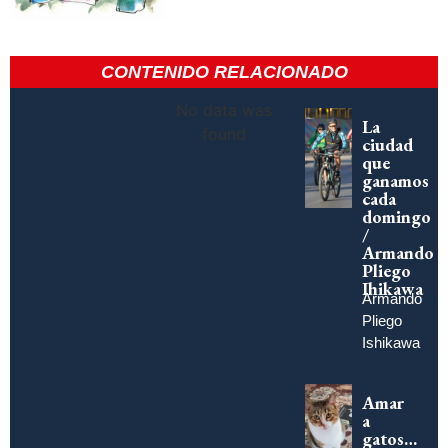
CONTENIDO RELACIONADO
No data was
La
found
ciudad
que
ganamos
cada
domingo
/
Armando
Pliego
Ihikawa
Armando
Pliego
Ishikawa
Amar
a
gatos…