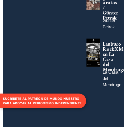
a ratos
/
Günter
Petrak
Günter
Petrak
Lauburo
RockXMa
en La
Casa
del
Mendrugo
La Casa
del
Mendrugo
SUCRÍBETE AL PATREON DE MUNDO NUESTRO
PARA APOYAR AL PERIODISMO INDEPENDIENTE