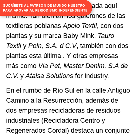
Resurrección Sur, ya identificada aquí
SUCRÍBETE AL PATREON DE MUNDO NUESTRO
PARA APOYAR AL PERIODISMO INDEPENDIENTE
mismo. También ahí los galerones de las
textileras poblanas
Apolo Textil
, con dos
plantas y su marca Baby Mink,
Tauro
Textil
y
Poin, S.A. d C.V
, también con dos
plantas esta última.. Y otras empresas
más como
Via Pet
,
Master Denim, S.A de
C.V.
y
Ataisa Solutions
for Industry.
En el rumbo de Río Sul en la calle Antiguo
Camino a la Resurrección, además de
dos empresas recicladoras de residuos
industriales (Recicladora Centro y
Regenerados Cordal) destaca un conjunto