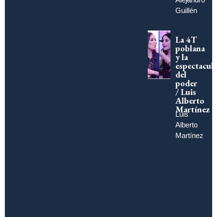
Guillén
La 4T
poblana
y la
espectacula
del
poder
/ Luis
Alberto
Martínez
Luis
Alberto
Martínez