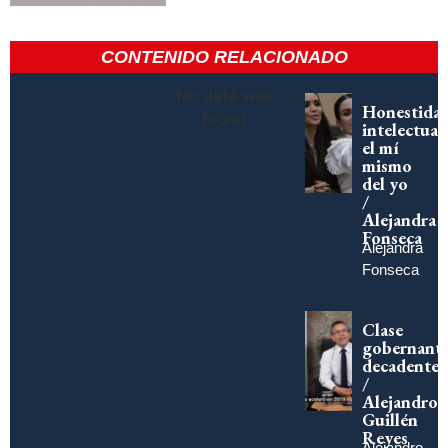
CONTENIDO RELACIONADO
No data was
Honestida
found
intelectual:
el mí
mismo
del yo
/
Alejandra
Fonseca
Alejandra
Fonseca
Clase
gobernant
decadente
/
Alejandro
Guillén
Reyes
Alejandro