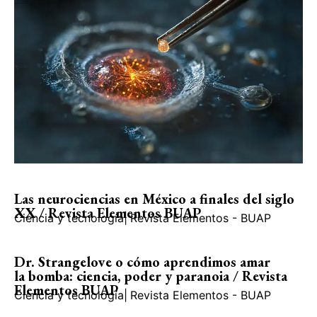
Las neurociencias en México a finales del siglo
XX / Revista Elementos BUAP
Ciencia y tecnología
|
Revista Elementos - BUAP
Dr. Strangelove o cómo aprendimos amar
la bomba: ciencia, poder y paranoia / Revista
Elementos BUAP
Ciencia y tecnología
|
Revista Elementos - BUAP