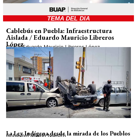
TEMA DEL DIA
Cablebús en Puebla: Infraestructura
Aislada / Eduardo Mauricio Libreros
López
Ciudad
Eduardo Mauricio Libreros López
La Ley Indígena desde la mirada de los Pueblos
Gobierno
|
Mundo Nuestro