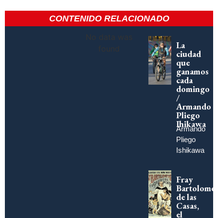
CONTENIDO RELACIONADO
No data was
La
found
ciudad
que
ganamos
cada
domingo
/
Armando
Pliego
Ihikawa
Armando
Pliego
Ishikawa
Fray
Bartolomé
de las
Casas,
el