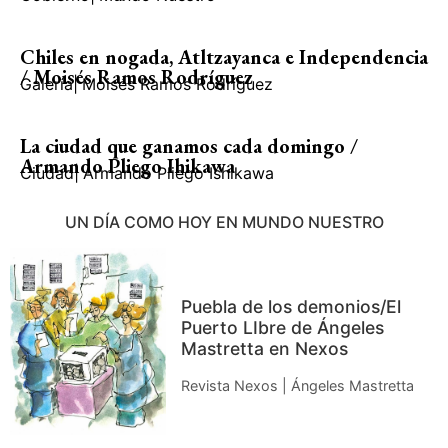
Chiles en nogada, Atltzayanca e Independencia
/ Moisés Ramos Rodríguez
Galería
|
Moisés Ramos Rodríguez
La ciudad que ganamos cada domingo /
Armando Pliego Ihikawa
Ciudad
|
Armando Pliego Ishikawa
UN DÍA COMO HOY EN MUNDO NUESTRO
Puebla de los demonios/El
Puerto LIbre de Ángeles
Mastretta en Nexos
Revista Nexos | Ángeles Mastretta