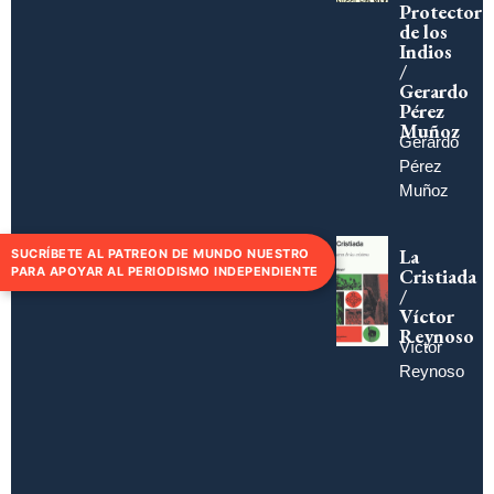
Protector
de los
Indios
/
Gerardo
Pérez
Muñoz
Gerardo
Pérez
Muñoz
La
SUCRÍBETE AL PATREON DE MUNDO NUESTRO
PARA APOYAR AL PERIODISMO INDEPENDIENTE
Cristiada
/
Víctor
Reynoso
Víctor
Reynoso