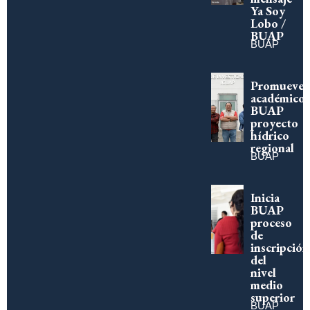
Ya Soy
Lobo /
BUAP
BUAP
Promueve
académico
BUAP
proyecto
hídrico
regional
BUAP
Inicia
BUAP
proceso
de
inscripción
del
nivel
medio
superior
BUAP