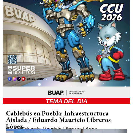
TEMA DEL DIA
Cablebús en Puebla: Infraestructura
Aislada / Eduardo Mauricio Libreros
López
Ciudad
Eduardo Mauricio Libreros López