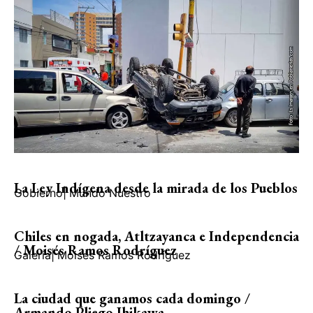
La Ley Indígena desde la mirada de los Pueblos
Gobierno
|
Mundo Nuestro
Chiles en nogada, Atltzayanca e Independencia
/ Moisés Ramos Rodríguez
Galería
|
Moisés Ramos Rodríguez
La ciudad que ganamos cada domingo /
Armando Pliego Ihikawa