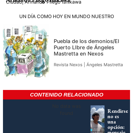
Ciudad
|
Armando Pliego Ishikawa
UN DÍA COMO HOY EN MUNDO NUESTRO
Puebla de los demonios/El
Puerto LIbre de Ángeles
Mastretta en Nexos
Revista Nexos | Ángeles Mastretta
CONTENIDO RELACIONADO
No data was
Rendirse
found
no es
una
opción:
mensaje