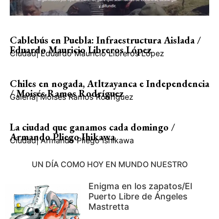
Cablebús en Puebla: Infraestructura Aislada /
Eduardo Mauricio Libreros López
Ciudad
|
Eduardo Mauricio Libreros López
Chiles en nogada, Atltzayanca e Independencia
/ Moisés Ramos Rodríguez
Galería
|
Moisés Ramos Rodríguez
La ciudad que ganamos cada domingo /
Armando Pliego Ihikawa
Ciudad
|
Armando Pliego Ishikawa
UN DÍA COMO HOY EN MUNDO NUESTRO
Enigma en los zapatos/El
Puerto Libre de Ángeles
Mastretta