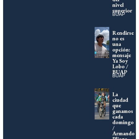
nivel
superior
BUAP
Rendirse
no es
una
opción:
mensaje
Ya Soy
Lobo /
BUAP
BUAP
La
ciudad
que
ganamos
cada
domingo
/
Armando
Pliego