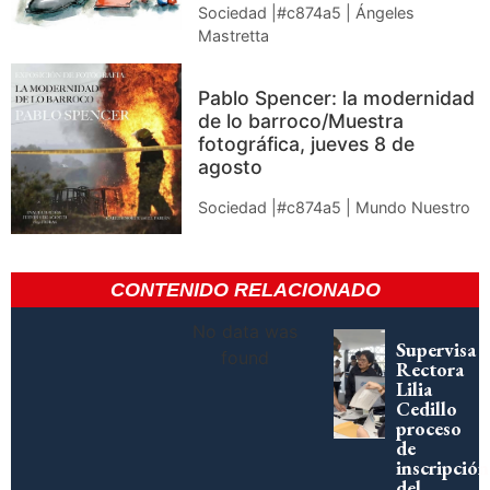
Sociedad |#c874a5 | Ángeles
Mastretta
Pablo Spencer: la modernidad
de lo barroco/Muestra
fotográfica, jueves 8 de
agosto
Sociedad |#c874a5 | Mundo Nuestro
CONTENIDO RELACIONADO
No data was
Supervisa
found
Rectora
Lilia
Cedillo
proceso
de
inscripción
del