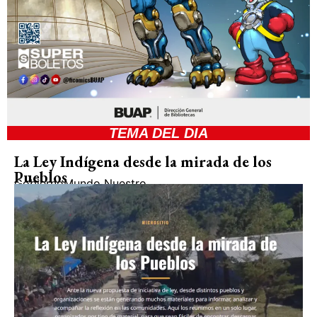
TEMA DEL DIA
La Ley Indígena desde la mirada de los
Pueblos
Gobierno
Mundo Nuestro