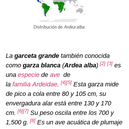
La
garceta grande
también conocida
[
2
]
[
3
]
como
garza blanca
(
Ardea alba
)
​
​ es
una
especie
de
ave
de
[
4
]
[
5
]
la
familia
Ardeidae
.
​ Esta garza mide
de pico a cola entre 80 y 105 cm, su
envergadura alar está entre 130 y 170
[
6
]
[
7
]
cm.
​ Su peso oscila entre los 700 y
[
8
]
1,500 g.
​ Es un ave acuática de plumaje