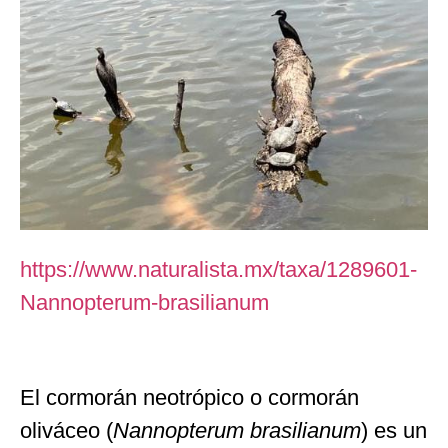
https://www.naturalista.mx/taxa/1289601-
Nannopterum-brasilianum
El cormorán neotrópico o cormorán
oliváceo (
Nannopterum brasilianum
) es un