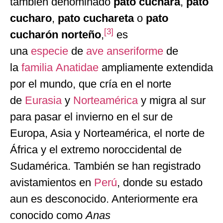
también denominado
pato cuchara
,
pato
cucharo
,
pato cuchareta
o
pato
[
3
]
cucharón norteño
,
​ es
una
especie
de
ave
anseriforme
de
la
familia
Anatidae
ampliamente extendida
por el mundo, que cría en el norte
de
Eurasia
y
Norteamérica
y migra al sur
para pasar el invierno en el sur de
Europa, Asia y Norteamérica, el norte de
África y el extremo noroccidental de
Sudamérica. También se han registrado
avistamientos en
Perú
, donde su estado
aun es desconocido. Anteriormente era
conocido como
Anas