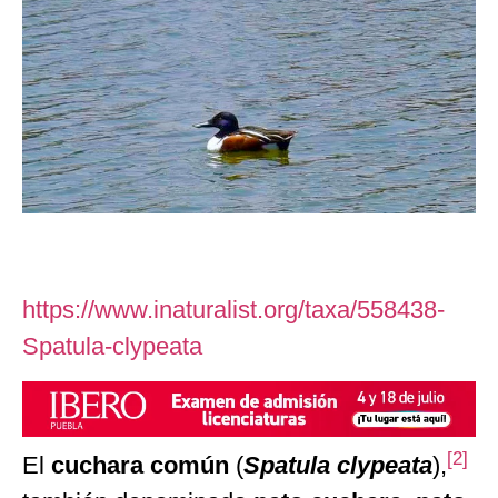
https://www.inaturalist.org/taxa/558438-
Spatula-clypeata
[
2
]
El
cuchara común
(
Spatula clypeata
),