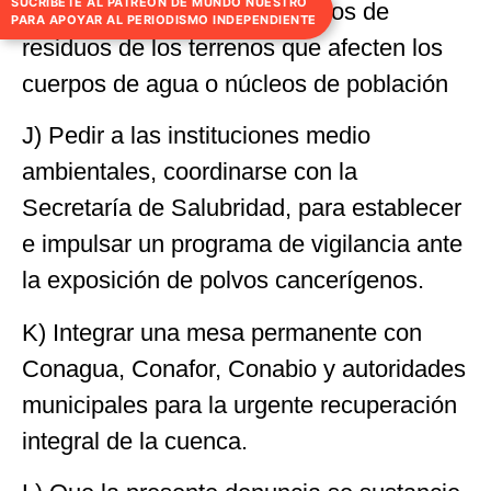
SUCRÍBETE AL PATREON DE MUNDO NUESTRO
I) Ordenar el retiro de depósitos de
PARA APOYAR AL PERIODISMO INDEPENDIENTE
residuos de los terrenos que afecten los
cuerpos de agua o núcleos de población
J) Pedir a las instituciones medio
ambientales, coordinarse con la
Secretaría de Salubridad, para establecer
e impulsar un programa de vigilancia ante
la exposición de polvos cancerígenos.
K) Integrar una mesa permanente con
Conagua, Conafor, Conabio y autoridades
municipales para la urgente recuperación
integral de la cuenca.