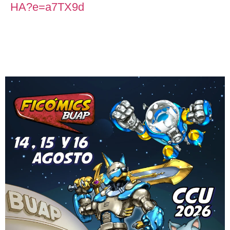
HA?e=a7TX9d