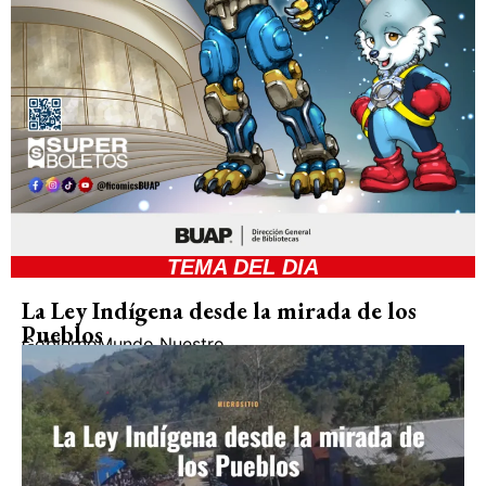
TEMA DEL DIA
La Ley Indígena desde la mirada de los
Pueblos
Gobierno
Mundo Nuestro