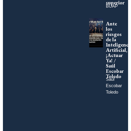
superior
BUAP
Ante
los
riesgos
de la
Inteligenci
Artificial,
¡Actuar
Ya! /
Saúl
Escobar
Toledo
Saúl
Escobar
Toledo