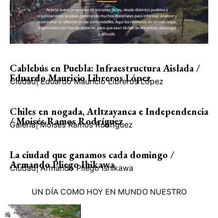
Cablebús en Puebla: Infraestructura Aislada /
Eduardo Mauricio Libreros López
Ciudad
|
Eduardo Mauricio Libreros López
Chiles en nogada, Atltzayanca e Independencia
/ Moisés Ramos Rodríguez
Galería
|
Moisés Ramos Rodríguez
La ciudad que ganamos cada domingo /
Armando Pliego Ihikawa
Ciudad
|
Armando Pliego Ishikawa
UN DÍA COMO HOY EN MUNDO NUESTRO