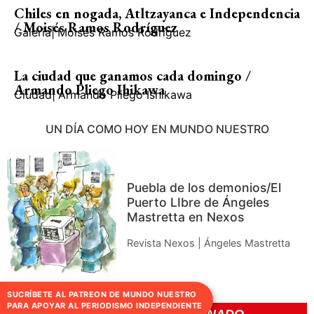
Chiles en nogada, Atltzayanca e Independencia
/ Moisés Ramos Rodríguez
Galería
|
Moisés Ramos Rodríguez
La ciudad que ganamos cada domingo /
Armando Pliego Ihikawa
Ciudad
|
Armando Pliego Ishikawa
UN DÍA COMO HOY EN MUNDO NUESTRO
Puebla de los demonios/El
Puerto LIbre de Ángeles
Mastretta en Nexos
Revista Nexos | Ángeles Mastretta
SUCRÍBETE AL PATREON DE MUNDO NUESTRO
PARA APOYAR AL PERIODISMO INDEPENDIENTE