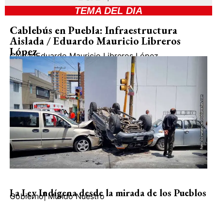
TEMA DEL DIA
Cablebús en Puebla: Infraestructura
Aislada / Eduardo Mauricio Libreros
López
Ciudad
Eduardo Mauricio Libreros López
La Ley Indígena desde la mirada de los Pueblos
Gobierno
|
Mundo Nuestro