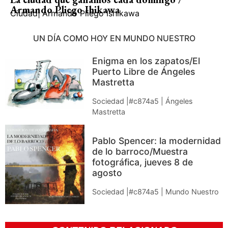
Armando Pliego Ihikawa
Ciudad
|
Armando Pliego Ishikawa
UN DÍA COMO HOY EN MUNDO NUESTRO
Enigma en los zapatos/El
Puerto Libre de Ángeles
Mastretta
Sociedad |#c874a5 | Ángeles
Mastretta
Pablo Spencer: la modernidad
de lo barroco/Muestra
fotográfica, jueves 8 de
agosto
Sociedad |#c874a5 | Mundo Nuestro