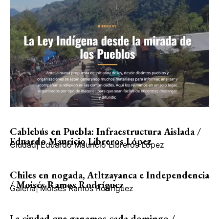
Cablebús en Puebla: Infraestructura Aislada /
Eduardo Mauricio Libreros López
Ciudad
|
Eduardo Mauricio Libreros López
Chiles en nogada, Atltzayanca e Independencia
/ Moisés Ramos Rodríguez
Galería
|
Moisés Ramos Rodríguez
La ciudad que ganamos cada domingo /