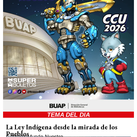
TEMA DEL DIA
La Ley Indígena desde la mirada de los
Pueblos
Gobierno
Mundo Nuestro