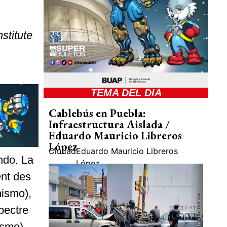
stitute
TEMA DEL DIA
Cablebús en Puebla:
Infraestructura Aislada /
Eduardo Mauricio Libreros
López
Ciudad
Eduardo Mauricio Libreros
ndo. La
López
nt des
ismo),
pectre
ismo).