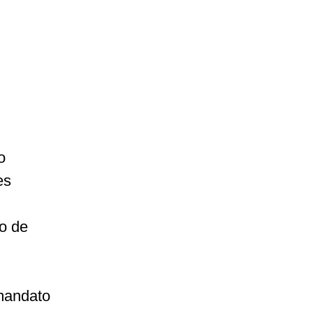
o
es
to de
 mandato