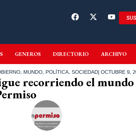
SUS
EMAS
AUTORES
GENEROS
DIRECTORIO
ARCH
S
GENEROS
DIRECTORIO
ARCHIVO
BIERNO
,
MUNDO
,
POLÍTICA
,
SOCIEDAD
|
OCTUBRE 9, 2
gue recorriendo el mundo
Permiso