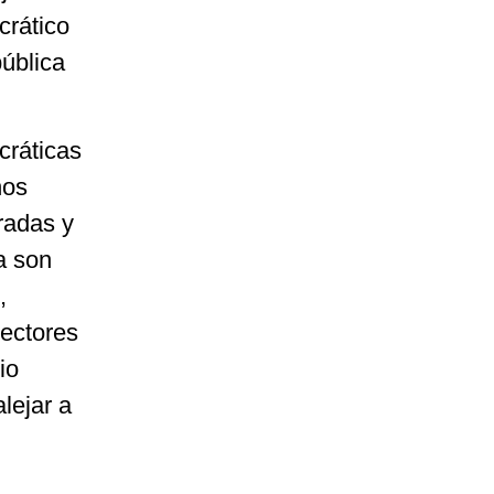
crático
pública
cráticas
hos
radas y
a son
,
lectores
io
lejar a