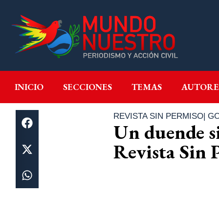
INICIO
SECCIONES
T
INICIO
SECCIONES
TEMAS
AUTORE
REVISTA SIN PERMISO
|
GO
Un duende si
Revista Sin 