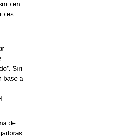
ismo en
no es
.
ar
e
do”. Sin
n base a
l
una de
ajadoras