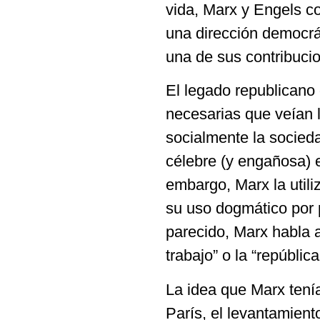
vida, Marx y Engels co
una dirección democrá
una de sus contribuci
El legado republicano
necesarias que veían l
socialmente la socied
célebre (y engañosa) e
embargo, Marx la util
su uso dogmático por
parecido, Marx habla a
trabajo” o la “república
La idea que Marx tení
París, el levantamient