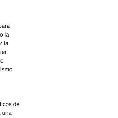
para
o la
: la
ier
te
mismo
ticos de
a una