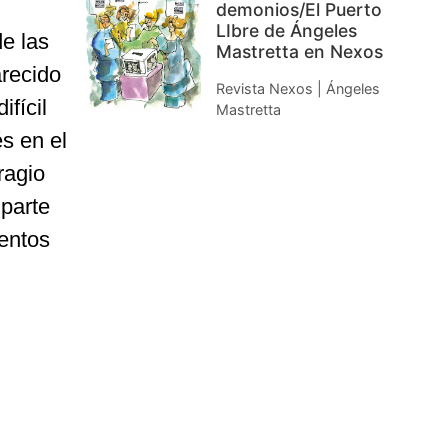
demonios/El Puerto
LIbre de Ángeles
e las
Mastretta en Nexos
arecido
Revista Nexos | Ángeles
fícil
Mastretta
s en el
ragio
parte
entos