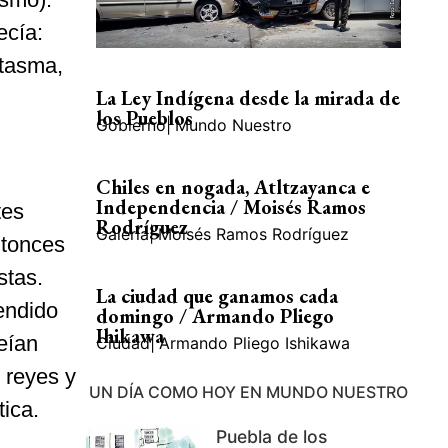
ecía:
ntasma,
La Ley Indígena desde la mirada de
los Pueblos
Gobierno
|
Mundo Nuestro
Chiles en nogada, Atltzayanca e
Independencia / Moisés Ramos
tes
Rodríguez
Galería
|
Moisés Ramos Rodríguez
ntonces
stas.
La ciudad que ganamos cada
endido
domingo / Armando Pliego
Ihikawa
reían
Ciudad
|
Armando Pliego Ishikawa
 reyes y
UN DÍA COMO HOY EN MUNDO NUESTRO
tica.
Puebla de los