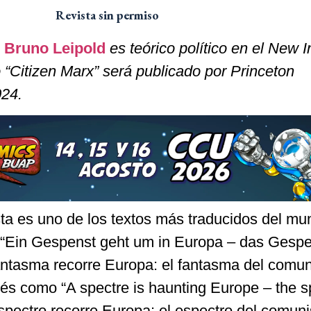
Revista sin permiso
.
Bruno Leipold
es teórico político en el New In
 “Citizen Marx” será publicado por Princeton
024.
ta es uno de los textos más traducidos del mu
 “Ein Gespenst geht um in Europa – das Gespe
tasma recorre Europa: el fantasma del comun
glés como “A spectre is haunting Europe – the s
ectro recorre Europa: el espectro del comun