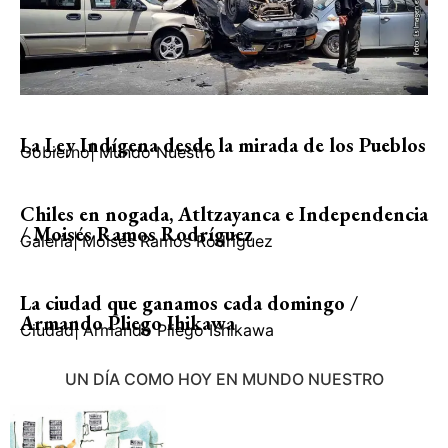
La Ley Indígena desde la mirada de los Pueblos
Gobierno
|
Mundo Nuestro
Chiles en nogada, Atltzayanca e Independencia
/ Moisés Ramos Rodríguez
Galería
|
Moisés Ramos Rodríguez
La ciudad que ganamos cada domingo /
Armando Pliego Ihikawa
Ciudad
|
Armando Pliego Ishikawa
UN DÍA COMO HOY EN MUNDO NUESTRO