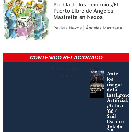
Puebla de los demonios/El
Puerto LIbre de Ángeles
Mastretta en Nexos
Revista Nexos | Ángeles Mastretta
CONTENIDO RELACIONADO
No data was
Ante
found
los
riesgos
de la
Inteligenci
Artificial,
¡Actuar
Ya! /
Saúl
Escobar
Toledo
Saúl