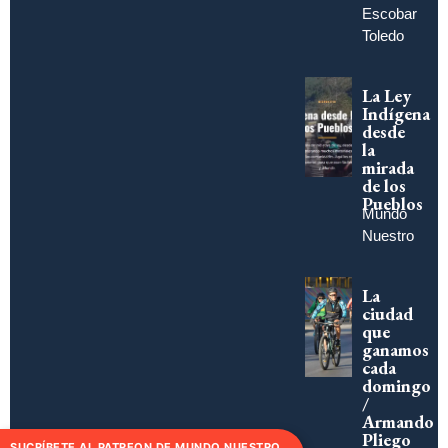
Escobar
Toledo
La Ley
Indígena
desde
la
mirada
de los
Pueblos
Mundo
Nuestro
La
ciudad
que
ganamos
cada
domingo
/
Armando
Pliego
SUCRÍBETE AL PATREON DE MUNDO NUESTRO