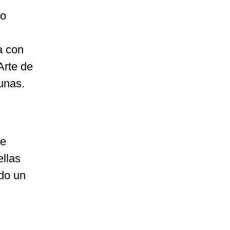
do
a con
Arte de
unas.
de
ellas
odo un