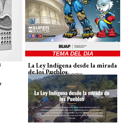
TEMA DEL DIA
La Ley Indígena desde la mirada
4
de los Pueblos
Gobierno
Mundo Nuestro
/