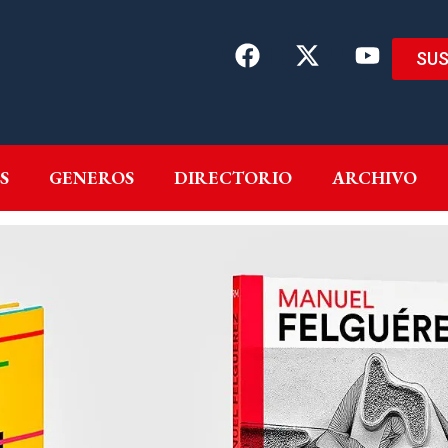
SUS
EMAS
AUTORES
GENEROS
DIRECTORIO
ARCH
S
GENEROS
DIRECTORIO
ARCHIVO