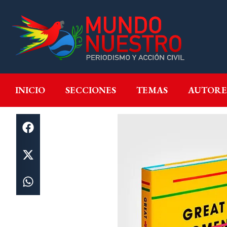
INICIO
SECCIONES
T
INICIO
SECCIONES
TEMAS
AUTORE