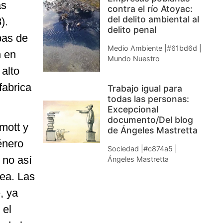
as
contra el río Atoyac:
del delito ambiental al
).
delito penal
bas de
Medio Ambiente |#61bd6d |
n en
Mundo Nuestro
 alto
fabrica
Trabajo igual para
todas las personas:
Excepcional
documento/Del blog
mott y
de Ángeles Mastretta
énero
Sociedad |#c874a5 |
 no así
Ángeles Mastretta
nea. Las
, ya
 el