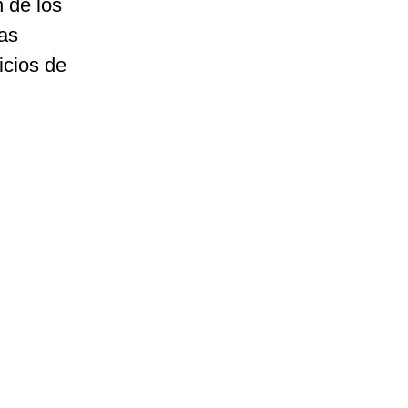
n de los
las
icios de