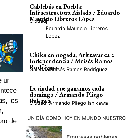
Cablebús en Puebla:
Infraestructura Aislada / Eduardo
Mauricio Libreros López
Ciudad
|
Eduardo Mauricio Libreros
López
Chiles en nogada, Atltzayanca e
Independencia / Moisés Ramos
Rodríguez
Galería
|
Moisés Ramos Rodríguez
e un
La ciudad que ganamos cada
ontece
domingo / Armando Pliego
as, los
Ihikawa
Ciudad
|
Armando Pliego Ishikawa
n,
UN DÍA COMO HOY EN MUNDO NUESTRO
bro de
Empresas poblanas