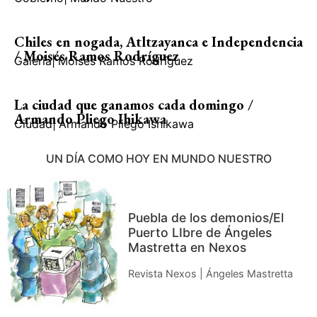
Chiles en nogada, Atltzayanca e Independencia
/ Moisés Ramos Rodríguez
Galería
|
Moisés Ramos Rodríguez
La ciudad que ganamos cada domingo /
Armando Pliego Ihikawa
Ciudad
|
Armando Pliego Ishikawa
UN DÍA COMO HOY EN MUNDO NUESTRO
Puebla de los demonios/El
Puerto LIbre de Ángeles
Mastretta en Nexos
Revista Nexos | Ángeles Mastretta