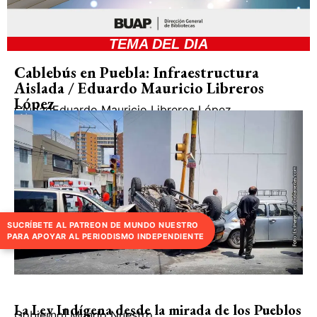
TEMA DEL DIA
Cablebús en Puebla: Infraestructura
Aislada / Eduardo Mauricio Libreros
López
Ciudad
Eduardo Mauricio Libreros López
SUCRÍBETE AL PATREON DE MUNDO NUESTRO
PARA APOYAR AL PERIODISMO INDEPENDIENTE
La Ley Indígena desde la mirada de los Pueblos
Gobierno
|
Mundo Nuestro