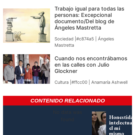
Trabajo igual para todas las
personas: Excepcional
documento/Del blog de
Ángeles Mastretta
Sociedad |#c874a5 | Ángeles
Mastretta
Cuando nos encontrábamos
en las calles con Julio
Glockner
Cultura |#ffcc00 | Anamaría Ashwell
CONTENIDO RELACIONADO
No data was
Honestida
found
intelectual:
el mí
mismo