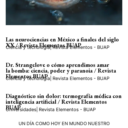
Las neurociencias en México a finales del siglo
XX / Revista Elementos BUAP
Ciencia y tecnología
|
Revista Elementos - BUAP
Dr. Strangelove o cómo aprendimos amar
la bomba: ciencia, poder y paranoia / Revista
Elementos BUAP
Ciencia y tecnología
|
Revista Elementos - BUAP
Diagnóstico sin dolor: termografía médica con
inteligencia artificial / Revista Elementos
BUAP
Universidades
|
Revista Elementos - BUAP
UN DÍA COMO HOY EN MUNDO NUESTRO