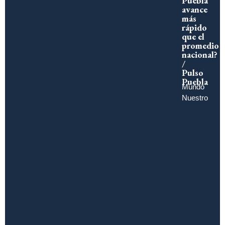
Puebla
avance
más
rápido
que el
promedio
nacional?
/
Pulso
Puebla
Mundo
Nuestro