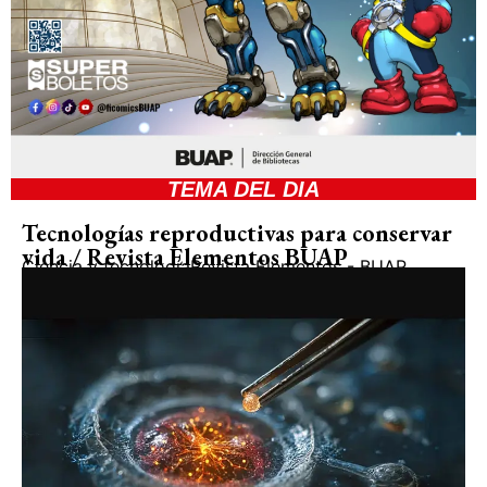
TEMA DEL DIA
Tecnologías reproductivas para conservar
vida / Revista Elementos BUAP
Ciencia y tecnología
Revista Elementos - BUAP