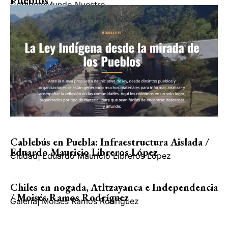
Pueblos
Gobierno
Mundo Nuestro
Cablebús en Puebla: Infraestructura Aislada /
Eduardo Mauricio Libreros López
Ciudad
|
Eduardo Mauricio Libreros López
Chiles en nogada, Atltzayanca e Independencia
/ Moisés Ramos Rodríguez
Galería
|
Moisés Ramos Rodríguez