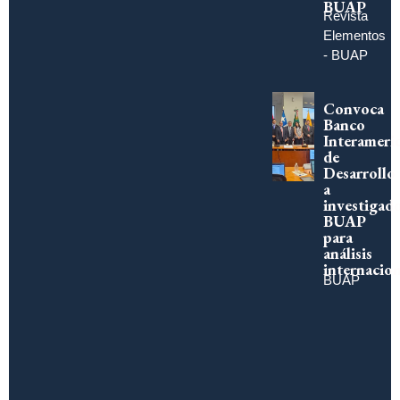
BUAP
Revista
Elementos
- BUAP
Convoca
Banco
Interameri
de
Desarrollo
a
investigad
BUAP
para
análisis
internacion
BUAP