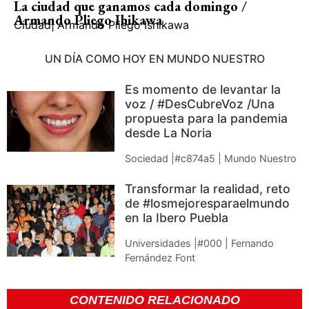
La ciudad que ganamos cada domingo /
Armando Pliego Ihikawa
Ciudad
|
Armando Pliego Ishikawa
UN DÍA COMO HOY EN MUNDO NUESTRO
Es momento de levantar la
voz / #DesCubreVoz /Una
propuesta para la pandemia
desde La Noria
Sociedad |#c874a5 | Mundo Nuestro
Transformar la realidad, reto
de #losmejoresparaelmundo
en la Ibero Puebla
Universidades |#000 | Fernando
Fernández Font
CONTENIDO RELACIONADO