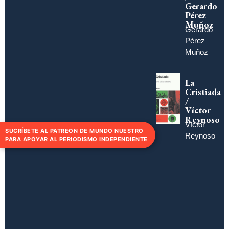
Gerardo
Pérez
Muñoz
Gerardo
Pérez
Muñoz
La
Cristiada
/
Víctor
Reynoso
Víctor
SUCRÍBETE AL PATREON DE MUNDO NUESTRO
Reynoso
PARA APOYAR AL PERIODISMO INDEPENDIENTE