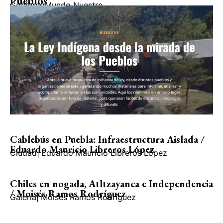
Pueblos
Gobierno
Mundo Nuestro
Cablebús en Puebla: Infraestructura Aislada /
Eduardo Mauricio Libreros López
Ciudad
|
Eduardo Mauricio Libreros López
Chiles en nogada, Atltzayanca e Independencia
/ Moisés Ramos Rodríguez
Galería
|
Moisés Ramos Rodríguez