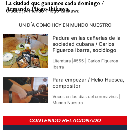
La ciudad que ganamos cada domingo /
Armando Pliego Ihikawa
Ciudad
|
Armando Pliego Ishikawa
UN DÍA COMO HOY EN MUNDO NUESTRO
Padura en las cañerías de la
sociedad cubana / Carlos
Figueroa Ibarra, sociólogo
Literatura |#555 | Carlos Figueroa
Ibarra
Para empezar / Helio Huesca,
compositor
Voces en los días del coronavirus |
Mundo Nuestro
CONTENIDO RELACIONADO