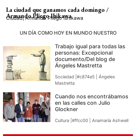
La ciudad que ganamos cada domingo /
Armando Pliego Ihikawa
Ciudad
|
Armando Pliego Ishikawa
UN DÍA COMO HOY EN MUNDO NUESTRO
Trabajo igual para todas las
personas: Excepcional
documento/Del blog de
Ángeles Mastretta
Sociedad |#c874a5 | Ángeles
Mastretta
Cuando nos encontrábamos
en las calles con Julio
Glockner
Cultura |#ffcc00 | Anamaría Ashwell