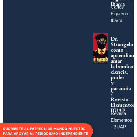
Ibarra
Carlos
Figueroa
Ibarra
Dr.
Strangelov
cómo
aprendimo
amar
la bomba:
ciencia,
poder
y
paranoia
/
Revista
Elementos
BUAP
Revista
Elementos
- BUAP
SUCRÍBETE AL PATREON DE MUNDO NUESTRO
PARA APOYAR AL PERIODISMO INDEPENDIENTE