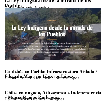
La Ley Indígena desde la mirada de los
Pueblos
Gobierno
Mundo Nuestro
Cablebús en Puebla: Infraestructura Aislada /
Eduardo Mauricio Libreros López
Ciudad
|
Eduardo Mauricio Libreros López
Chiles en nogada, Atltzayanca e Independencia
/ Moisés Ramos Rodríguez
Galería
|
Moisés Ramos Rodríguez