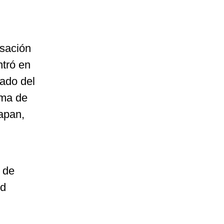
nsación
ntró en
ado del
ima de
uapan,
n de
ud