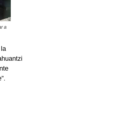
r a
 la
ahuantzi
nte
”.