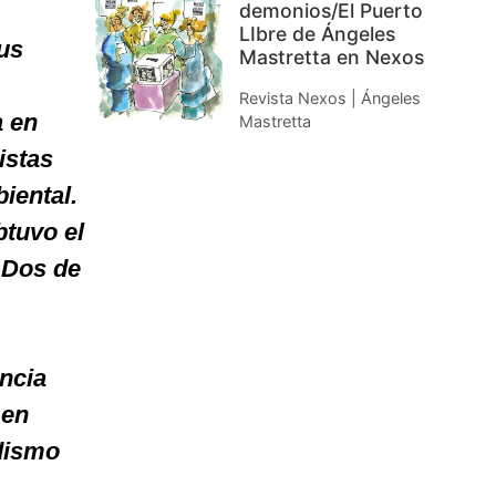
demonios/El Puerto
LIbre de Ángeles
us
Mastretta en Nexos
Revista Nexos | Ángeles
a en
Mastretta
istas
iental.
btuvo el
 Dos de
ncia
 en
dismo