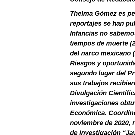
Thelma Gómez es per
reportajes se han pu
Infancias no sabemos 
tiempos de muerte (2
del narco mexicano (
Riesgos y oportunida
segundo lugar del P
sus trabajos recibie
Divulgación Científi
investigaciones obt
Económica. Coordinó 
noviembre de 2020, 
de Investigación “Jav