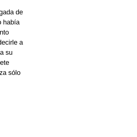
rgada de
o había
nto
ecirle a
 a su
iete
za sólo