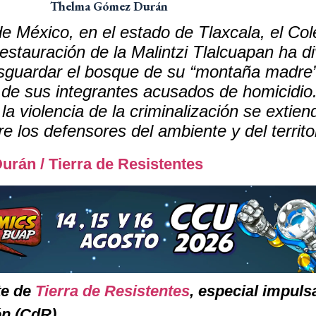
Thelma Gómez Durán
de México, en el estado de Tlaxcala, el Col
tauración de la Malintzi Tlalcuapan ha di
esguardar el bosque de su “montaña madre”
d de sus integrantes acusados de homicidio
 la violencia de la criminalización se extien
 los defensores del ambiente y del territor
rán / Tierra de Resistentes
te de
Tierra de Resistentes
, especial impuls
n (CdR).