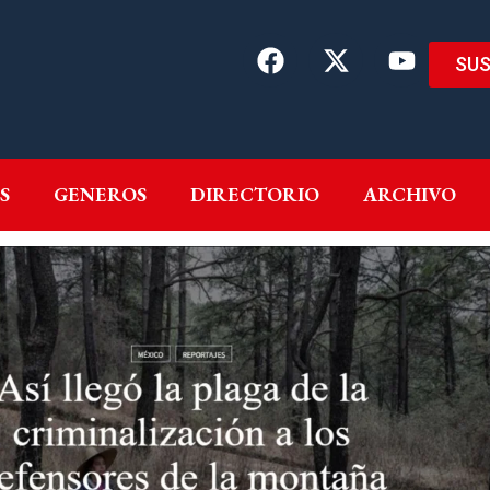
SUS
EMAS
AUTORES
GENEROS
DIRECTORIO
ARCH
S
GENEROS
DIRECTORIO
ARCHIVO