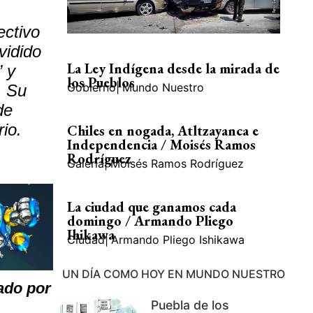
ectivo
vidido
La Ley Indígena desde la mirada de
 y
los Pueblos
Gobierno
|
Mundo Nuestro
. Su
de
io.
Chiles en nogada, Atltzayanca e
Independencia / Moisés Ramos
Rodríguez
Galería
|
Moisés Ramos Rodríguez
La ciudad que ganamos cada
domingo / Armando Pliego
Ihikawa
Ciudad
|
Armando Pliego Ishikawa
UN DÍA COMO HOY EN MUNDO NUESTRO
ado por
Puebla de los