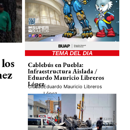
TEMA DEL DIA
 los
Cablebús en Puebla:
mez
Infraestructura Aislada /
Eduardo Mauricio Libreros
López
Ciudad
Eduardo Mauricio Libreros
López