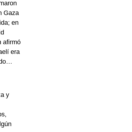
rmaron
en Gaza
ida; en
id
n afirmó
elí era
pido…
za y
os,
lgún