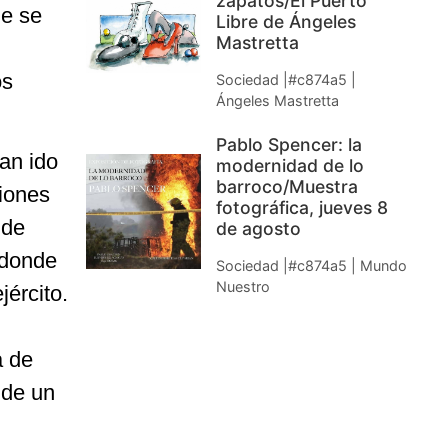
zapatos/El Puerto
ue se
Libre de Ángeles
Mastretta
os
Sociedad |#c874a5 |
Ángeles Mastretta
Pablo Spencer: la
an ido
modernidad de lo
barroco/Muestra
ciones
fotográfica, jueves 8
 de
de agosto
 donde
Sociedad |#c874a5 | Mundo
Nuestro
jército.
a de
 de un