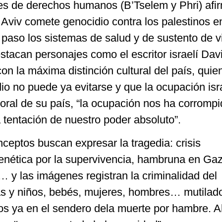
íes de derechos humanos (B’Tselem y Phri) afi
l Aviv comete genocidio contra los palestinos 
 paso los sistemas de salud y de sustento de v
stacan personajes como el escritor israelí Dav
 la máxima distinción cultural del país, quie
io no puede ya evitarse y que la ocupación isra
oral de su país, “la ocupación nos ha corrom
tentación de nuestro poder absoluto”.
nceptos buscan expresar la tragedia: crisis
renética por la supervivencia, hambruna en Ga
o… y las imágenes registran la criminalidad del
ñas y niños, bebés, mujeres, hombres… mutilad
os ya en el sendero dela muerte por hambre. A