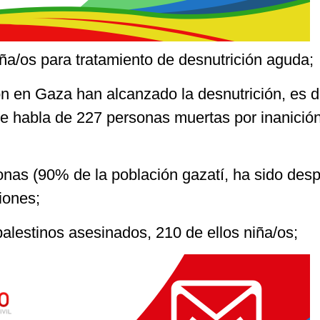
iña/os para tratamiento de desnutrición aguda;
ón en Gaza han alcanzado la desnutrición, es d
se habla de 227 personas muertas por inanició
onas (90% de la población gazatí, ha sido des
iones;
palestinos asesinados, 210 de ellos niña/os;