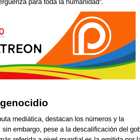
vergüenza para toda la humanidad”.
 genocidio
puta mediática, destacan los números y la
s; sin embargo, pese a la descalificación del go
 más referida a nivel mundial es la emitida por l