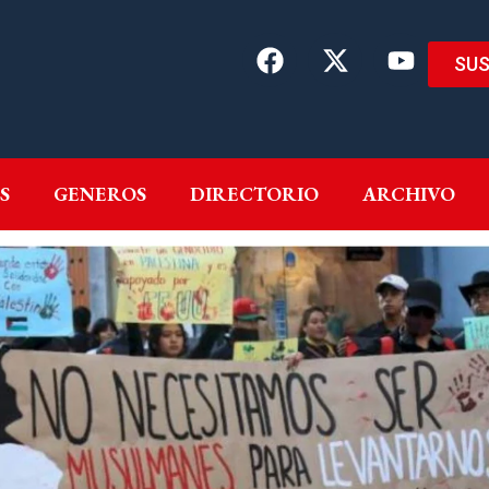
SUS
EMAS
AUTORES
GENEROS
DIRECTORIO
ARCH
S
GENEROS
DIRECTORIO
ARCHIVO