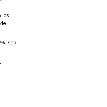
 los
 de
0%, son
;