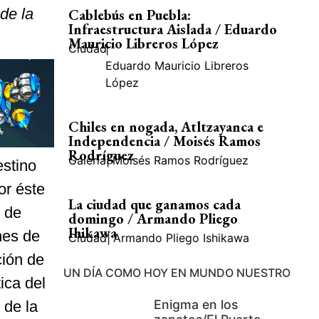
de la
Cablebús en Puebla:
Infraestructura Aislada / Eduardo
Mauricio Libreros López
Ciudad
|
Eduardo Mauricio Libreros
López
Chiles en nogada, Atltzayanca e
Independencia / Moisés Ramos
Rodríguez
Galería
|
Moisés Ramos Rodríguez
estino
or éste
La ciudad que ganamos cada
s de
domingo / Armando Pliego
Ihikawa
nes de
Ciudad
|
Armando Pliego Ishikawa
ción de
UN DÍA COMO HOY EN MUNDO NUESTRO
ica del
Enigma en los
 de la