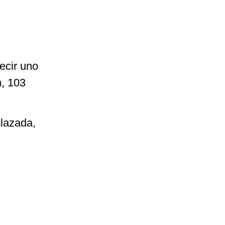
ecir uno
n, 103
plazada,