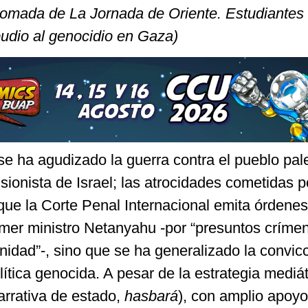
 tomada de La Jornada de Oriente. Estudiantes 
dio al genocidio en Gaza)
e ha agudizado la guerra contra el pueblo pal
 sionista de Israel; las atrocidades cometidas p
que la Corte Penal Internacional emita órdene
rimer ministro Netanyahu -por “presuntos críme
idad”-, sino que se ha generalizado la convic
lítica genocida. A pesar de la estrategia mediát
narrativa de estado,
hasbará
), con amplio apoyo