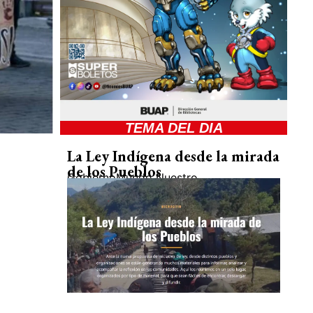
TEMA DEL DIA
La Ley Indígena desde la mirada
de los Pueblos
Gobierno
Mundo Nuestro