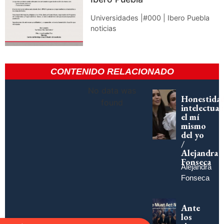
Universidades |#000 | Ibero Puebla
noticias
CONTENIDO RELACIONADO
No data was
Honestida
found
intelectual:
el mí
mismo
del yo
/
Alejandra
Fonseca
Alejandra
Fonseca
Ante
los