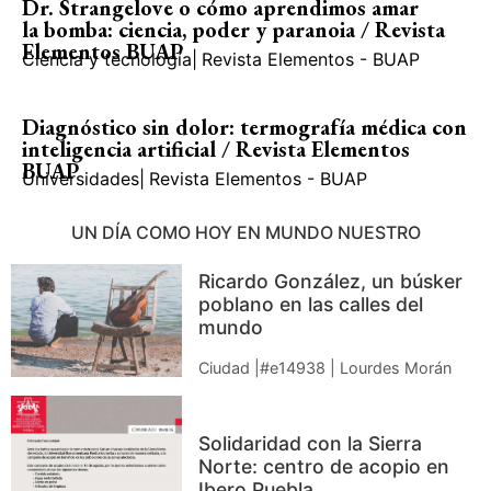
Dr. Strangelove o cómo aprendimos amar
la bomba: ciencia, poder y paranoia / Revista
Elementos BUAP
Ciencia y tecnología
|
Revista Elementos - BUAP
Diagnóstico sin dolor: termografía médica con
inteligencia artificial / Revista Elementos
BUAP
Universidades
|
Revista Elementos - BUAP
UN DÍA COMO HOY EN MUNDO NUESTRO
Ricardo González, un búsker
poblano en las calles del
mundo
Ciudad |#e14938 | Lourdes Morán
Solidaridad con la Sierra
Norte: centro de acopio en
Ibero Puebla