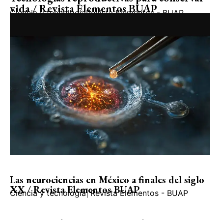
vida / Revista Elementos BUAP
Ciencia y tecnología
Revista Elementos - BUAP
Las neurociencias en México a finales del siglo
XX / Revista Elementos BUAP
Ciencia y tecnología
|
Revista Elementos - BUAP