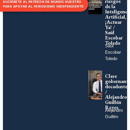
riesgos
SUCRÍBETE AL PATREON DE MUNDO NUESTRO
de la
PARA APOYAR AL PERIODISMO INDEPENDIENTE
Inteligenci
Artificial,
¡Actuar
Ya! /
Saúl
Escobar
Toledo
Saúl
Escobar
Toledo
Clase
gobernant
decadente
/
Alejandro
Guillén
Reyes
Alejandro
Guillén