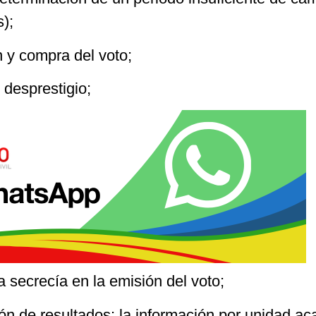
s);
n y compra del voto;
desprestigio;
la secrecía en la emisión del voto;
ión de resultados: la información por unidad a