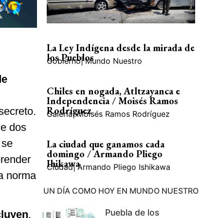
La Ley Indígena desde la mirada de
los Pueblos
Gobierno
|
Mundo Nuestro
de
Chiles en nogada, Atltzayanca e
Independencia / Moisés Ramos
Rodríguez
 secreto.
Galería
|
Moisés Ramos Rodríguez
de dos
 se
La ciudad que ganamos cada
domingo / Armando Pliego
prender
Ihikawa
Ciudad
|
Armando Pliego Ishikawa
la norma
UN DÍA COMO HOY EN MUNDO NUESTRO
Puebla de los
cluyen
,