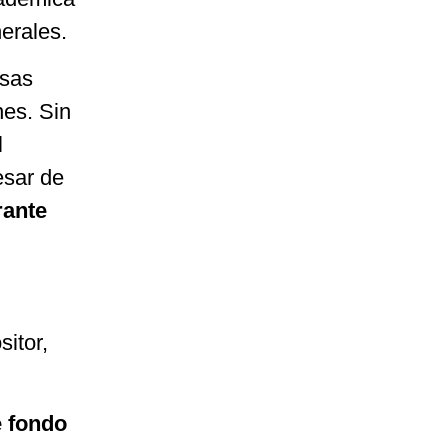
nerales.
esas
nes. Sin
l
esar de
rante
sitor,
e fondo