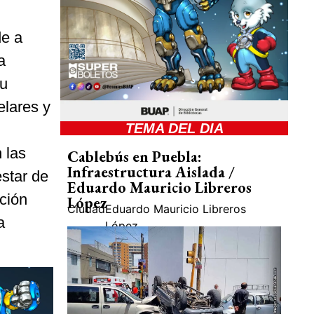
de a
a
su
elares y
TEMA DEL DIA
 las
Cablebús en Puebla:
Infraestructura Aislada /
estar de
Eduardo Mauricio Libreros
ción
López
Ciudad
Eduardo Mauricio Libreros
a
López