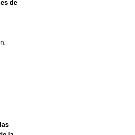
nes de
n.
las
de la