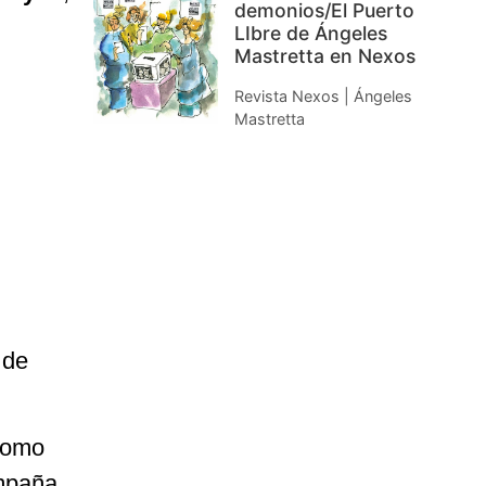
demonios/El Puerto
LIbre de Ángeles
Mastretta en Nexos
Revista Nexos | Ángeles
Mastretta
 de
 como
ampaña