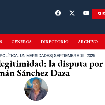
SUS
EMAS
AUTORES
GENEROS
DIRECTORIO
ARCH
S
GENEROS
DIRECTORIO
ARCHIVO
POLÍTICA
,
UNIVERSIDADES
|
SEPTIEMBRE 15, 2025
egitimidad: la disputa por 
mán Sánchez Daza