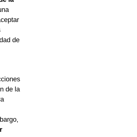
guna
aceptar
s
idad de
cciones
n de la
ra
mbargo,
r