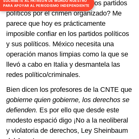
SUCRÍBETE AL PATREON DE MUNDO NUESTRO
infiltrado hoy Morena y los otros partidos
PARA APOYAR AL PERIODISMO INDEPENDIENTE
políticos por el crimen organizado? Me
parece que hoy es prácticamente
imposible confiar en los partidos políticos
y sus políticos. México necesita una
operación manos limpias como la que se
llevó a cabo en Italia y desmantela las
redes político/criminales.
Bien dicen los profesores de la CNTE que
gobierne quien gobierne, los derechos se
defienden.
Es por ello que desde este
modesto espació digo ¡No a la neoliberal
y violatoria de derechos, Ley Sheinbaum